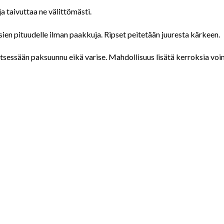
ja taivuttaa ne välittömästi.
psien pituudelle ilman paakkuja. Ripset peitetään juuresta kärkeen.
 ei itsessään paksuunnu eikä varise. Mahdollisuus lisätä kerroksia 