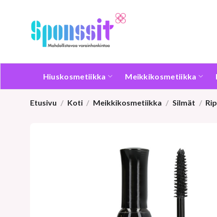
Skip
to
content
Hiuskosmetiikka
Meikkikosmetiikka
Etusivu
/
Koti
/
Meikkikosmetiikka
/
Silmät
/
Rip