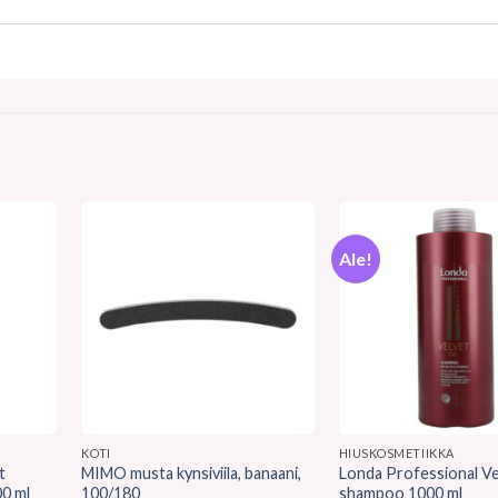
Ale!
KOTI
HIUSKOSMETIIKKA
t
MIMO musta kynsiviila, banaani,
Londa Professional Ve
00 ml
100/180
shampoo 1000 ml