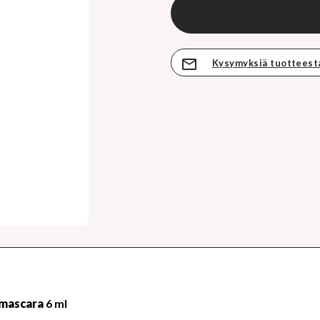
Kysymyksiä tuotteest
 mascara
6 ml