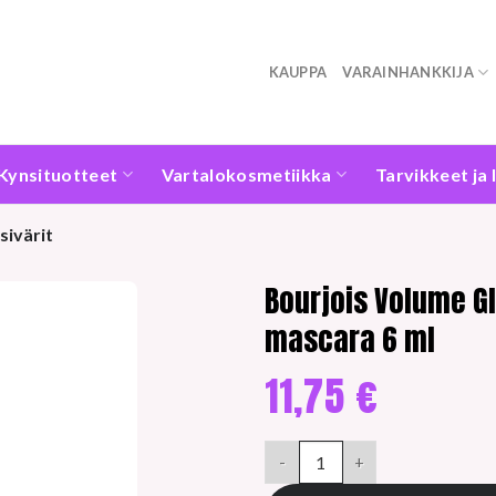
KAUPPA
VARAINHANKKIJA
Kynsituotteet
Vartalokosmetiikka
Tarvikkeet ja 
sivärit
Bourjois Volume G
mascara 6 ml
11,75
€
Bourjois Volume Glamour Push