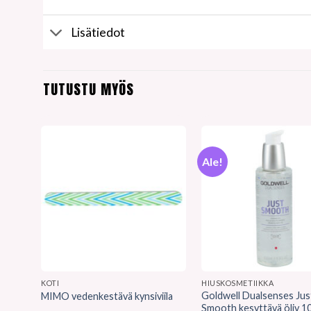
Lisätiedot
TUTUSTU MYÖS
Ale!
KOTI
HIUSKOSMETIIKKA
Goldwell Dualsenses Jus
MIMO vedenkestävä kynsiviila
Smooth kesyttävä öljy 1