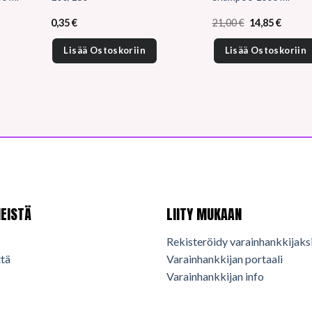
Alkuperäinen
Nykyin
0,35
€
21,00
€
14,85
€
hinta
hinta
oli:
on:
Lisää Ostoskoriin
Lisää Ostoskoriin
21,00 €.
14,85 €
EISTÄ
LIITY MUKAAN
Rekisteröidy varainhankkijaks
tä
Varainhankkijan portaali
Varainhankkijan info