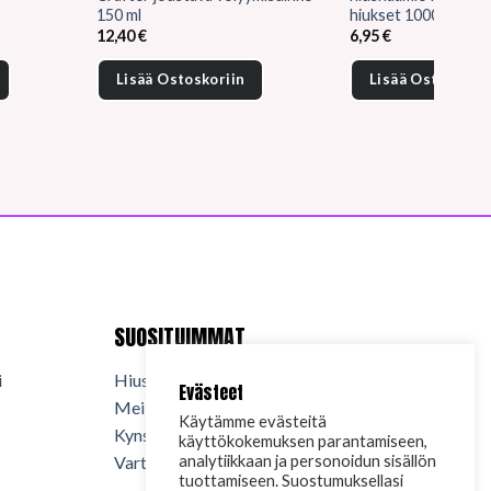
150 ml
hiukset 1000 ml
en
12,40
€
6,95
€
Lisää Ostoskoriin
Lisää Ostoskorii
.
SUOSITUIMMAT
i
Hiuskosmetiikka
Evästeet
Meikkikosmetiikka
Käytämme evästeitä
Kynsituotteet
käyttökokemuksen parantamiseen,
Vartalokosmetiikka
analytiikkaan ja personoidun sisällön
tuottamiseen. Suostumuksellasi