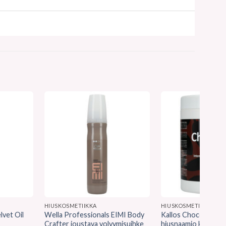
HIUSKOSMETIIKKA
HIUSKOSMETIIKKA
lvet Oil
Wella Professionals EIMI Body
Kallos Chocolate täy
Crafter joustava volyymisuihke
hiusnaamio kuivat v