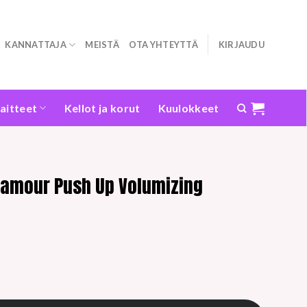
KANNATTAJA
MEISTÄ
OTA YHTEYTTÄ
KIRJAUDU
laitteet
Kellot ja korut
Kuulokkeet
lamour Push Up Volumizing
 Up Volumizing mascara 6 ml määrä