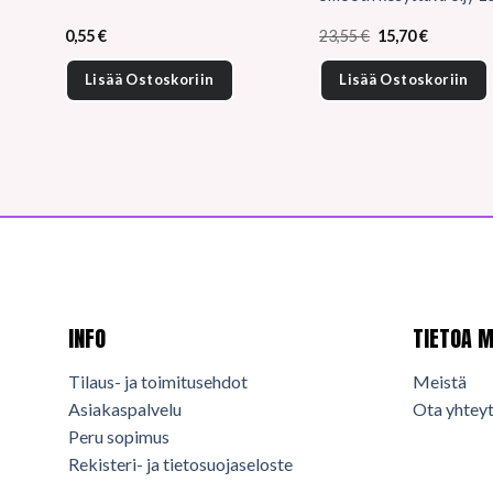
Alkuperäinen
Nykyinen
0,55
€
23,55
€
15,70
€
hinta
hinta
oli:
on:
Lisää Ostoskoriin
Lisää Ostoskoriin
23,55 €.
15,70 €.
INFO
TIETOA M
Tilaus- ja toimitusehdot
Meistä
Asiakaspalvelu
Ota yhteyt
Peru sopimus
Rekisteri- ja tietosuojaseloste