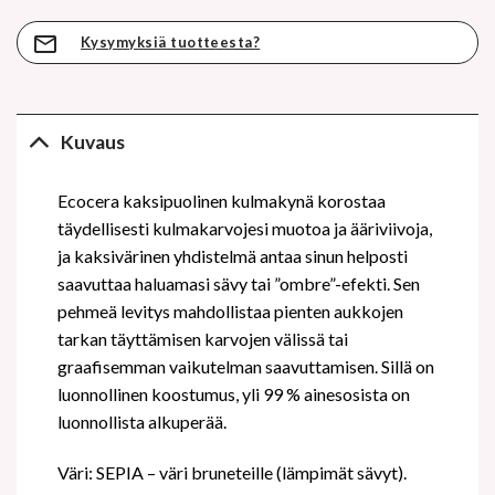
Kysymyksiä tuotteesta?
Kuvaus
Ecocera kaksipuolinen kulmakynä korostaa
täydellisesti kulmakarvojesi muotoa ja ääriviivoja,
ja kaksivärinen yhdistelmä antaa sinun helposti
saavuttaa haluamasi sävy tai ”ombre”-efekti. Sen
pehmeä levitys mahdollistaa pienten aukkojen
tarkan täyttämisen karvojen välissä tai
graafisemman vaikutelman saavuttamisen. Sillä on
luonnollinen koostumus, yli 99 % ainesosista on
luonnollista alkuperää.
Väri: SEPIA – väri bruneteille (lämpimät sävyt).