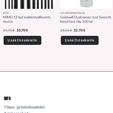
KOTI
HIUSKOSMETIIKKA
MIMO 12 kpl meikkisivellinsetti,
Goldwell Dualsenses Just Smooth
musta
kesyttävä öljy 100 ml
Alkuperäinen
Nykyinen
Alkuperäinen
Nykyinen
14,70
€
10,70
€
23,55
€
15,70
€
hinta
hinta
hinta
hinta
oli:
on:
oli:
on:
14,70 €.
10,70 €.
23,55 €.
15,70 €.
Lisää Ostoskoriin
Lisää Ostoskoriin
INFO
Tilaus- ja toimitusehdot