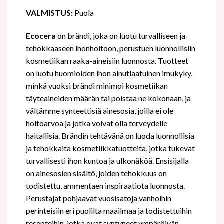
VALMISTUS:
Puola
Ecocera
on brändi, joka on luotu turvalliseen ja
tehokkaaseen ihonhoitoon, perustuen luonnollisiin
kosmetiikan raaka-aineisiin luonnosta. Tuotteet
on luotu huomioiden ihon ainutlaatuinen imukyky,
minkä vuoksi brändi minimoi kosmetiikan
täyteaineiden määrän tai poistaa ne kokonaan, ja
vältämme synteettisiä ainesosia, joilla ei ole
hoitoarvoa ja jotka voivat olla terveydelle
haitallisia. Brändin tehtävänä on luoda luonnollisia
ja tehokkaita kosmetiikkatuotteita, jotka tukevat
turvallisesti ihon kuntoa ja ulkonäköä. Ensisijalla
on ainesosien sisältö, joiden tehokkuus on
todistettu, ammentaen inspiraatiota luonnosta.
Perustajat pohjaavat vuosisatoja vanhoihin
perinteisiin eri puolilta maailmaa ja todistettuihin
resepteihin, jotka ovat syntyneet ympäröivän