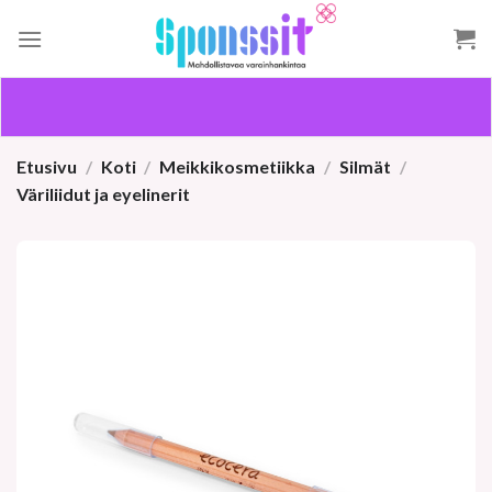
Skip
to
content
Etusivu
/
Koti
/
Meikkikosmetiikka
/
Silmät
/
Väriliidut ja eyelinerit