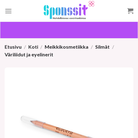
Skip
to
content
Etusivu
/
Koti
/
Meikkikosmetiikka
/
Silmät
/
Väriliidut ja eyelinerit