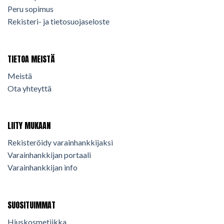
Peru sopimus
Rekisteri- ja tietosuojaseloste
TIETOA MEISTÄ
Meistä
Ota yhteyttä
LIITY MUKAAN
Rekisteröidy varainhankkijaksi
Varainhankkijan portaali
Varainhankkijan info
SUOSITUIMMAT
Hiuskosmetiikka