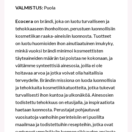
VALMISTUS:
Puola
Ecocera
on brändi, joka on luotu turvalliseen ja
tehokkaaseen ihonhoitoon, perustuen luonnollisiin
kosmetiikan raaka-aineisiin luonnosta. Tuotteet
on luotu huomioiden ihon ainutlaatuinen imukyky,
minkä vuoksi brändi minimoi kosmeettisten
täyteaineiden määrän tai poistaa ne kokonaan, ja
vältämme synteettisiä ainesosia, joilla ei ole
hoitavaa arvoa ja jotka voivat olla haitallisia
terveydelle. Brändin missiona on luoda luonnollisia
ja tehokkaita kosmetiikkatuotteita, jotka tukevat
turvallisesti ihon kuntoa ja ulkonäköä. Ainesosien
todistettu tehokkuus on etusijalla, ja inspiraatiota
haetaan luonnosta. Perustajat pohjautuvat
vuosisatoja vanhoihin perinteisiin eri puolilta
maailmaa ja todistettuihin resepteihin, jotka ovat
syntyneet ympäröivän luonnon rikkauden ansiosta.