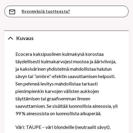
Kysymyksiä tuotteesta?
Kuvaus
Ecocera kaksipuolinen kulmakynä korostaa
täydellisesti kulmakarvojesi muotoa ja ääriviivoja,
ja kaksivärinen yhdistelmä mahdollistaa halutun
sävyn tai ”ombre”-efektin saavuttamisen helposti.
Sen pehmeä levitys mahdollistaa tarkasti
pienimpienkin karvojen välisten aukkojen
täyttämisen tai graafisemman ilmeen
saavuttamisen. Se sisältää luonnollisia ainesosia, yli
99 % ainesosista on luonnollista alkuperää.
Väri: TAUPE – väri blondeille (neutraalit sävyt).