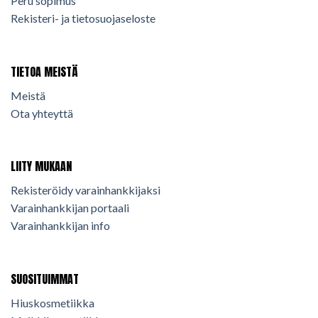
Peru sopimus
Rekisteri- ja tietosuojaseloste
TIETOA MEISTÄ
Meistä
Ota yhteyttä
LIITY MUKAAN
Rekisteröidy varainhankkijaksi
Varainhankkijan portaali
Varainhankkijan info
SUOSITUIMMAT
Hiuskosmetiikka