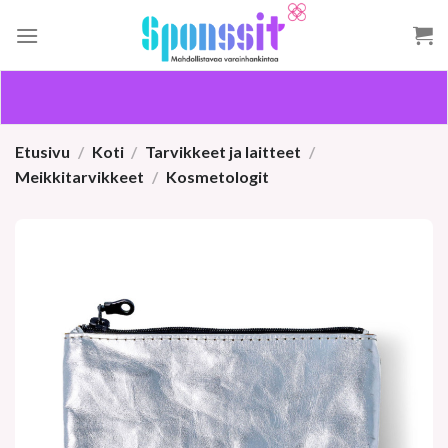
Skip
to
content
Etusivu
/
Koti
/
Tarvikkeet ja laitteet
/
Meikkitarvikkeet
/
Kosmetologit