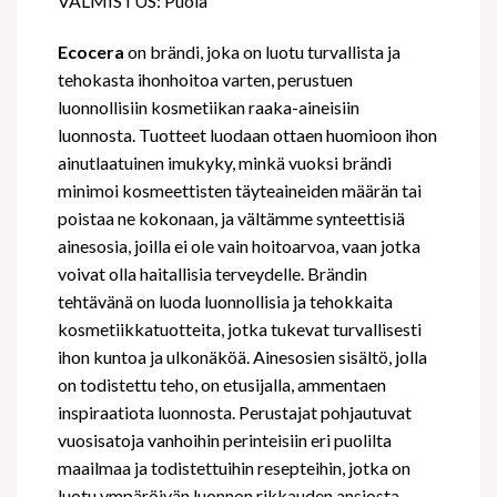
VALMISTUS: Puola
Ecocera
on brändi, joka on luotu turvallista ja
tehokasta ihonhoitoa varten, perustuen
luonnollisiin kosmetiikan raaka-aineisiin
luonnosta. Tuotteet luodaan ottaen huomioon ihon
ainutlaatuinen imukyky, minkä vuoksi brändi
minimoi kosmeettisten täyteaineiden määrän tai
poistaa ne kokonaan, ja vältämme synteettisiä
ainesosia, joilla ei ole vain hoitoarvoa, vaan jotka
voivat olla haitallisia terveydelle. Brändin
tehtävänä on luoda luonnollisia ja tehokkaita
kosmetiikkatuotteita, jotka tukevat turvallisesti
ihon kuntoa ja ulkonäköä. Ainesosien sisältö, jolla
on todistettu teho, on etusijalla, ammentaen
inspiraatiota luonnosta. Perustajat pohjautuvat
vuosisatoja vanhoihin perinteisiin eri puolilta
maailmaa ja todistettuihin resepteihin, jotka on
luotu ympäröivän luonnon rikkauden ansiosta.