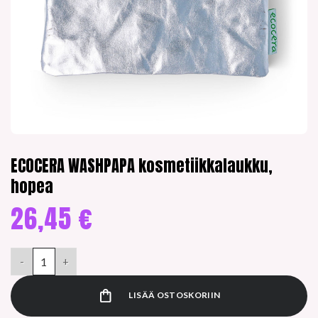
ECOCERA WASHPAPA kosmetiikkalaukku,
hopea
26,45
€
ECOCERA WASHPAPA kosmetiikkalaukku, hopea määrä
LISÄÄ OSTOSKORIIN