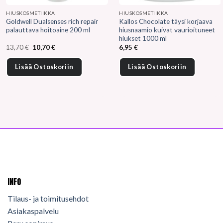
HIUSKOSMETIIKKA
HIUSKOSMETIIKKA
Goldwell Dualsenses rich repair
Kallos Chocolate täysi korjaava
palauttava hoitoaine 200 ml
hiusnaamio kuivat vaurioituneet
hiukset 1000 ml
Alkuperäinen
Nykyinen
13,70
€
10,70
€
6,95
€
hinta
hinta
oli:
on:
13,70 €.
10,70 €.
Lisää Ostoskoriin
Lisää Ostoskoriin
INFO
Tilaus- ja toimitusehdot
Asiakaspalvelu