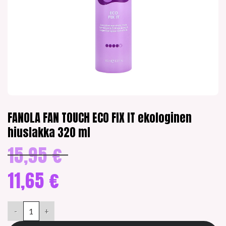
FANOLA FAN TOUCH ECO FIX IT ekologinen
hiuslakka 320 ml
15,95
€
Alkuperäinen
hinta
oli:
11,65
€
15,95 €.
Nykyinen
hinta
FANOLA FAN TOUCH ECO FIX IT ekologinen hiuslakka 320 ml m
on:
11,65 €.