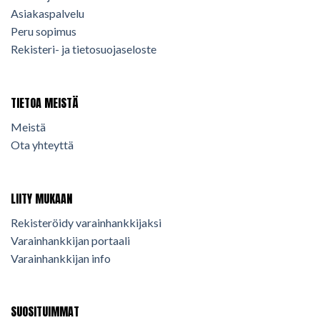
Asiakaspalvelu
Peru sopimus
Rekisteri- ja tietosuojaseloste
TIETOA MEISTÄ
Meistä
Ota yhteyttä
LIITY MUKAAN
Rekisteröidy varainhankkijaksi
Varainhankkijan portaali
Varainhankkijan info
SUOSITUIMMAT