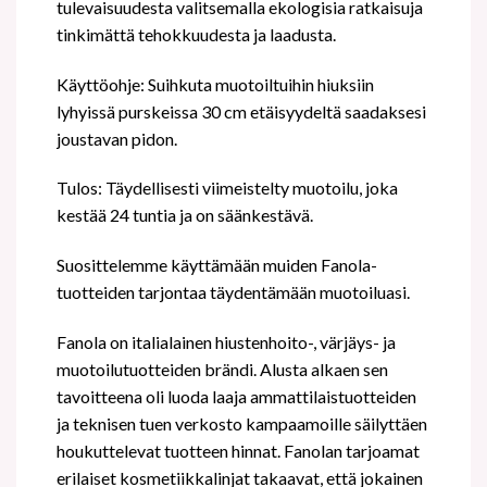
tulevaisuudesta valitsemalla ekologisia ratkaisuja
tinkimättä tehokkuudesta ja laadusta.
Käyttöohje: Suihkuta muotoiltuihin hiuksiin
lyhyissä purskeissa 30 cm etäisyydeltä saadaksesi
joustavan pidon.
Tulos: Täydellisesti viimeistelty muotoilu, joka
kestää 24 tuntia ja on säänkestävä.
Suosittelemme käyttämään muiden Fanola-
tuotteiden tarjontaa täydentämään muotoiluasi.
Fanola on italialainen hiustenhoito-, värjäys- ja
muotoilutuotteiden brändi. Alusta alkaen sen
tavoitteena oli luoda laaja ammattilaistuotteiden
ja teknisen tuen verkosto kampaamoille säilyttäen
houkuttelevat tuotteen hinnat. Fanolan tarjoamat
erilaiset kosmetiikkalinjat takaavat, että jokainen