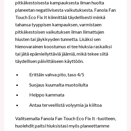
pitkäkestoisesta kampauksesta ilman huolta
planeetan negatiivisesta vaikutuksesta. Fanola Fan
Touch Eco Fix It kiinnittää täydellisesti minkä
tahansa tyyppisen kampauksen, varmistaen
pitkäkestoisen vaikutuksen ilman liimattujen
hiusten tai jäykkyyden tunnetta. Lisäksi sen
hienovarainen koostumus ei tee hiuksia raskaiksi
tai jätä epämiellyttäviä jäämiä, mikä tekee siitä
täydellisen päivittäiseen käyttöön.
Erittäin vahva pito, taso 4/5
Suojaus kuumalta muotoilulta
Helppo kammata
Antaa terveellistä volyymia ja kiiltoa
Valitsemalla Fanola Fan Touch Eco Fix It -tuotteen,
huolehdit paitsi hiuksistasi myös planeettamme