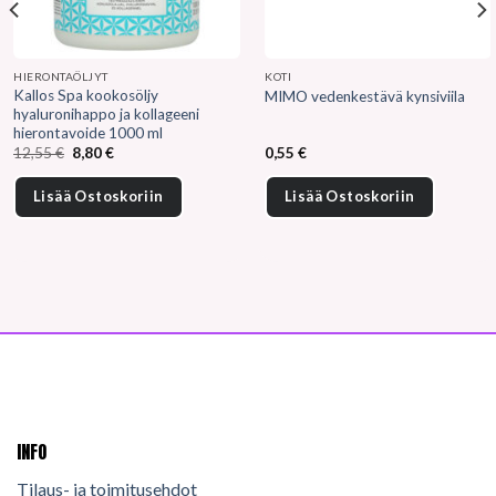
HIERONTAÖLJYT
KOTI
Kallos Spa kookosöljy
MIMO vedenkestävä kynsiviila
hyaluronihappo ja kollageeni
hierontavoide 1000 ml
Alkuperäinen
Nykyinen
12,55
€
8,80
€
0,55
€
hinta
hinta
oli:
on:
12,55 €.
8,80 €.
Lisää Ostoskoriin
Lisää Ostoskoriin
INFO
Tilaus- ja toimitusehdot