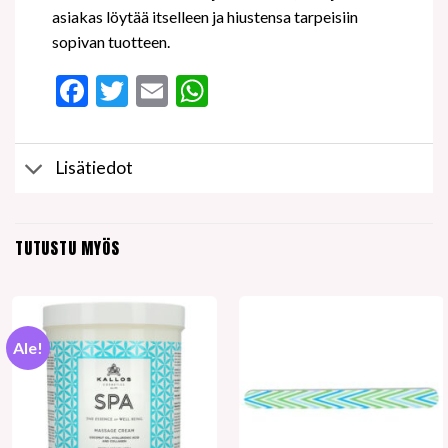
asiakas löytää itselleen ja hiustensa tarpeisiin
sopivan tuotteen.
Facebook
Twitter
Email
WhatsApp
Lisätiedot
TUTUSTU MYÖS
Ale!