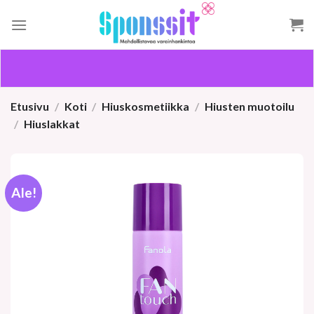
Skip
to
content
Etusivu
/
Koti
/
Hiuskosmetiikka
/
Hiusten muotoilu
/
Hiuslakkat
Ale!