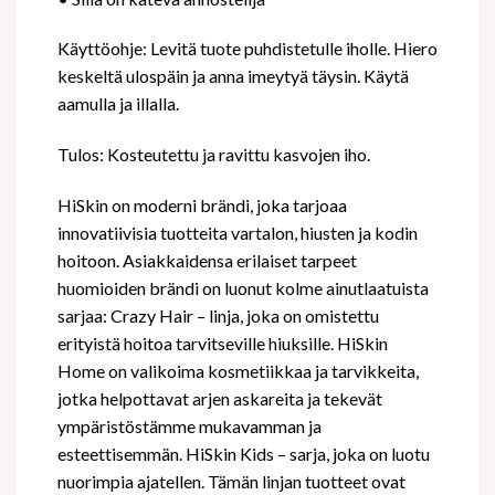
Käyttöohje: Levitä tuote puhdistetulle iholle. Hiero
keskeltä ulospäin ja anna imeytyä täysin. Käytä
aamulla ja illalla.
Tulos: Kosteutettu ja ravittu kasvojen iho.
HiSkin on moderni brändi, joka tarjoaa
innovatiivisia tuotteita vartalon, hiusten ja kodin
hoitoon. Asiakkaidensa erilaiset tarpeet
huomioiden brändi on luonut kolme ainutlaatuista
sarjaa: Crazy Hair – linja, joka on omistettu
erityistä hoitoa tarvitseville hiuksille. HiSkin
Home on valikoima kosmetiikkaa ja tarvikkeita,
jotka helpottavat arjen askareita ja tekevät
ympäristöstämme mukavamman ja
esteettisemmän. HiSkin Kids – sarja, joka on luotu
nuorimpia ajatellen. Tämän linjan tuotteet ovat