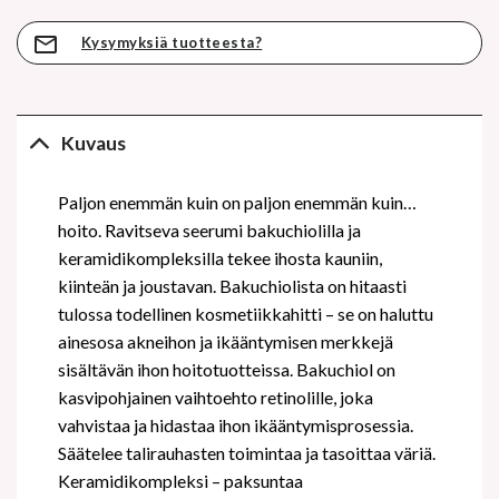
Kysymyksiä tuotteesta?
Kuvaus
Paljon enemmän kuin on paljon enemmän kuin…
hoito. Ravitseva seerumi bakuchiolilla ja
keramidikompleksilla tekee ihosta kauniin,
kiinteän ja joustavan. Bakuchiolista on hitaasti
tulossa todellinen kosmetiikkahitti – se on haluttu
ainesosa akneihon ja ikääntymisen merkkejä
sisältävän ihon hoitotuotteissa. Bakuchiol on
kasvipohjainen vaihtoehto retinolille, joka
vahvistaa ja hidastaa ihon ikääntymisprosessia.
Säätelee talirauhasten toimintaa ja tasoittaa väriä.
Keramidikompleksi – paksuntaa