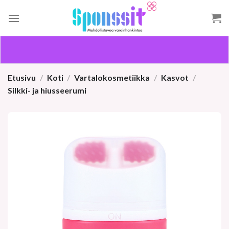
Skip
to
content
Etusivu
/
Koti
/
Vartalokosmetiikka
/
Kasvot
/
Silkki- ja hiusseerumi