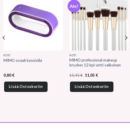
Ale!
KOTI
KOTI
MIMO professional makeup
MIMO ovaali kynsiviila
brushes 12 kpl setti valkoinen
Alkuperäinen
Nykyinen
0,80
€
15,45
€
11,05
€
hinta
hinta
oli:
on:
15,45 €.
11,05 €.
Lisää Ostoskoriin
Lisää Ostoskoriin