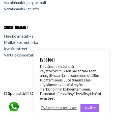
Varainhankkijan portaali
Varainhankkijan info
SUOSITUIMMAT
Hiuskosmetiikka
Meikkikosmetiikka
Kynsituotteet
Vartalokosmetiikka
Evästeet
Käytämme evästeitä
käyttökokemuksen parantamiseen,
analytiikkaan ja personoidun sisällön
tuottamiseen. Suostumuksellasi
käytämme evästeitä myös
markkinoinnin kohdentamiseen.
© Sponssitbiili Oy. 2024. Kaikki oikeudet pidätetään.
Painamalla "Hyväksy", hyväksyt kaikki
evästeet.
Evästeiden asetukset
Hyväksy