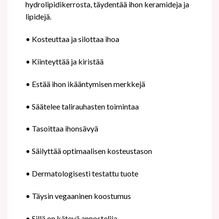
hydrolipidikerrosta, täydentää ihon keramideja ja
lipidejä.
•
Kosteuttaa ja silottaa ihoa
•
Kiinteyttää ja kiristää
•
Estää ihon ikääntymisen merkkejä
•
Säätelee talirauhasten toimintaa
•
Tasoittaa ihonsävyä
•
Säilyttää optimaalisen kosteustason
•
Dermatologisesti testattu tuote
•
Täysin vegaaninen koostumus
•
Sillä on kätevä annostelija