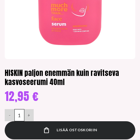
HISKIN paljon enemmän kuin ravitseva
kasvoseerumi 40ml
12,95
€
HISKIN paljon enemmän kuin ravitseva kasvoseerumi 40ml määr
LISÄÄ OSTOSKORIIN