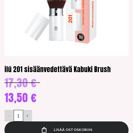
ilū 201 sisäänvedettävä Kabuki Brush
17,30
€
Alkuperäinen
hinta
oli:
13,50
€
17,30 €.
Nykyinen
hinta
ilū 201 sisäänvedettävä Kabuki Brush määrä
on:
13,50 €.
LISÄÄ OSTOSKORIIN