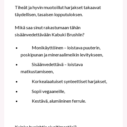
Tiheät ja hyvin muotoillut harjakset takaavat
täydellisen, tasaisen lopputuloksen.
Mikä saa sinut rakastumaan tähän
sisäänvedettävään Kabuki Brushiin?
Monikäyttöinen – loistava puuterin,
poskipunan ja mineraalimeikin levitykseen,
Sisäänvedettävä – loistava
matkustamiseen,
Korkealaatuiset synteettiset harjakset,
Sopii vegaaneille,
Kestävä, alumiininen ferrule.
Kuinka huolehtia siveltimestäsi?