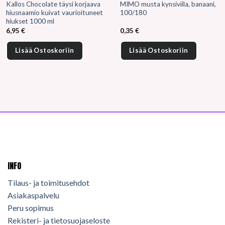
Kallos Chocolate täysi korjaava
MIMO musta kynsiviila, banaani,
hiusnaamio kuivat vaurioituneet
100/180
hiukset 1000 ml
6,95
€
0,35
€
Lisää Ostoskoriin
Lisää Ostoskoriin
INFO
Tilaus- ja toimitusehdot
Asiakaspalvelu
Peru sopimus
Rekisteri- ja tietosuojaseloste