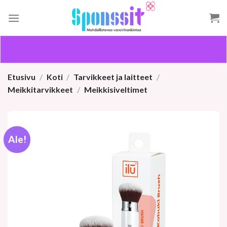
Skip
to
content
Etusivu
/
Koti
/
Tarvikkeet ja laitteet
/
Meikkitarvikkeet
/
Meikkisiveltimet
Ale!