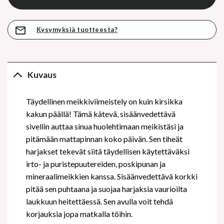
Kysymyksiä tuotteesta?
Kuvaus
Täydellinen meikkiviimeistely on kuin kirsikka
kakun päällä! Tämä kätevä, sisäänvedettävä
sivellin auttaa sinua huolehtimaan meikistäsi ja
pitämään mattapinnan koko päivän. Sen tiheät
harjakset tekevät siitä täydellisen käytettäväksi
irto- ja puristepuutereiden, poskipunan ja
mineraalimeikkien kanssa. Sisäänvedettävä korkki
pitää sen puhtaana ja suojaa harjaksia vaurioilta
laukkuun heitettäessä. Sen avulla voit tehdä
korjauksia jopa matkalla töihin.