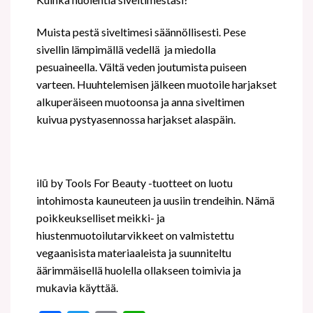
Muista pestä siveltimesi säännöllisesti. Pese
sivellin lämpimällä vedellä
ja miedolla
pesuaineella. Vältä veden joutumista puiseen
varteen. Huuhtelemisen jälkeen muotoile harjakset
alkuperäiseen muotoonsa ja anna siveltimen
kuivua pystyasennossa harjakset alaspäin.
ilū by Tools For Beauty -tuotteet on luotu
intohimosta kauneuteen ja uusiin trendeihin. Nämä
poikkeukselliset meikki- ja
hiustenmuotoilutarvikkeet on valmistettu
vegaanisista materiaaleista ja suunniteltu
äärimmäisellä huolella ollakseen toimivia ja
mukavia käyttää.