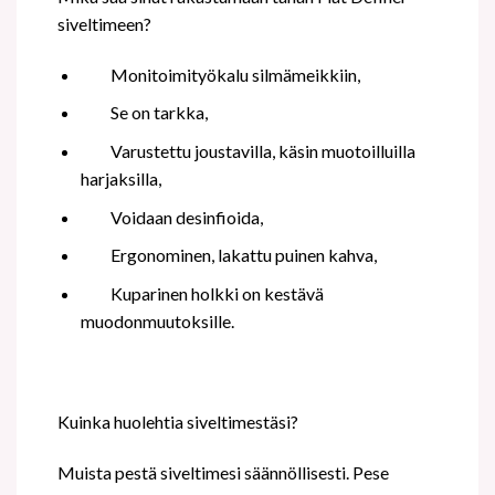
siveltimeen?
Monitoimityökalu silmämeikkiin,
Se on tarkka,
Varustettu joustavilla, käsin muotoilluilla
harjaksilla,
Voidaan desinfioida,
Ergonominen, lakattu puinen kahva,
Kuparinen holkki on kestävä
muodonmuutoksille.
Kuinka huolehtia siveltimestäsi?
Muista pestä siveltimesi säännöllisesti. Pese