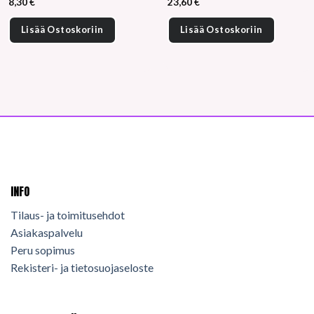
8,30
€
23,60
€
Lisää Ostoskoriin
Lisää Ostoskoriin
INFO
Tilaus- ja toimitusehdot
Asiakaspalvelu
Peru sopimus
Rekisteri- ja tietosuojaseloste