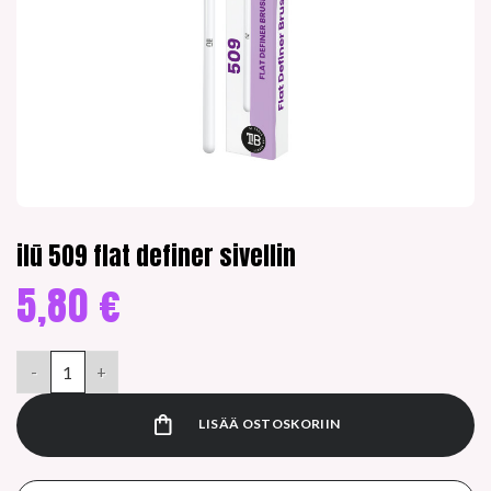
ilū 509 flat definer sivellin
5,80
€
ilū 509 flat definer sivellin määrä
LISÄÄ OSTOSKORIIN