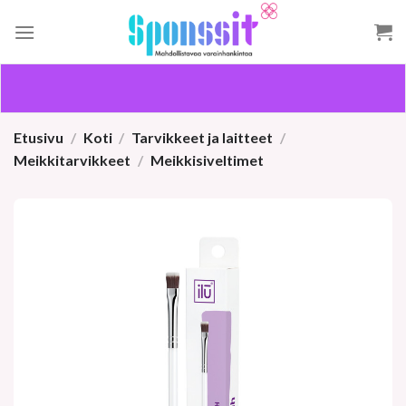
Skip
to
content
Etusivu
/
Koti
/
Tarvikkeet ja laitteet
/
Meikkitarvikkeet
/
Meikkisiveltimet