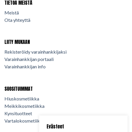
TIETOA MEISTÄ
Meistä
Ota yhteyttä
LIITY MUKAAN
Rekisteröidy varainhankkijaksi
Varainhankkijan portaali
Varainhankkijan info
SUOSITUIMMAT
Hiuskosmetiikka
Meikkikosmetiikka
Kynsituotteet
Vartalokosmetiikka
Evästeet