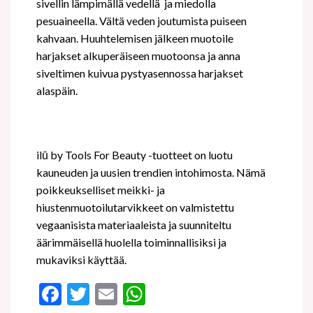
sivellin lämpimällä vedellä
ja miedolla
pesuaineella. Vältä veden joutumista puiseen
kahvaan. Huuhtelemisen jälkeen muotoile
harjakset alkuperäiseen muotoonsa ja anna
siveltimen kuivua pystyasennossa harjakset
alaspäin.
ilū by Tools For Beauty -tuotteet on luotu
kauneuden ja uusien trendien intohimosta. Nämä
poikkeukselliset meikki- ja
hiustenmuotoilutarvikkeet on valmistettu
vegaanisista materiaaleista ja suunniteltu
äärimmäisellä huolella toiminnallisiksi ja
mukaviksi käyttää.
Facebook
Twitter
Email
WhatsApp