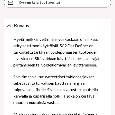
Kysymyksiä tuotteesta?
Kuvaus
Hyviä meikkisiveltimiä ei voi koskaan olla liikaa,
erityisesti monikäyttöisiä. 509 Flat Definer on
tarkoitettu tarkkaan voidepohjaisten tuotteiden
levitykseen. Sitä voidaan käyttää cut crease -rajan
piirtämiseen tai voideluomivärien levittämiseen.
Siveltimen valitut synteettiset taklonharjakset
tekevät siitä turvallisen käyttää allergiaan
taipuvaiselle iholle. Sivellin on varustettu puisella
kahvalla ja kuparisella holkilla, joka on kestävä
muodonmuutoksia vastaan.
Mikä saa sinut rakastumaan tähän Flat Definer -