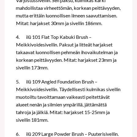
Varjostussivellin. Sen paksu, kulmikas kärki
mahdollistaa virheettömän, korkean peittävyyden,
mutta erittäin luonnollisen ilmeen saavuttamisen.
Mitat: harjakset 30mm ja sivellin 186mm.
4.
ilū 101 Flat Top Kabuki Brush –
Meikkivoidesivellin. Paksut ja litteät harjakset
takaavat luonnollisen pehmeän ihovaikutelman ja
korkean peittävyyden. Mitat: harjakset 23mm ja
sivellin 173mm.
5.
ilū 109 Angled Foundation Brush –
Meikkivoidesivellin. Täydellisesti kulmikas sivellin
muotoiltu tavoittamaan vaikeasti peitettävät
alueet nenän ja silmien ympärillä, jättämättä
tahroja ja jälkiä. Mitat: harjakset 15-25mm ja
sivellin 181mm.
6.
ilū 209 Large Powder Brush – Puuterisivellin.