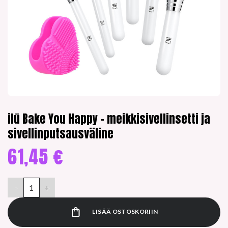
ilū Bake You Happy – meikkisivellinsetti ja
sivellinputsausväline
61,45
€
ilū Bake You Happy - meikkisivellinsetti ja sivellinputsausväline
LISÄÄ OSTOSKORIIN