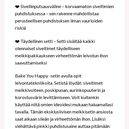
❤
️ Sivellinputsausväline – korvaamaton siveltimien
puhdistuksessa – sen rakenne mahdollistaa
perusteellisen puhdistuksen ilman vaurioiden
riskiä
❤
️ Täydellinen setti – Setti sisältää kaikki
olennaiset siveltimet täydelliseen
meikkipakkaukseen virheettömän leivotun ihon
saavuttamiseksi
Bake You Happy -setin avulla opit
leivontatekniikoita. Setistä löydät: siveltimet
meikkivoiteen, poskipunan, aurinkopuuterin ja
korostusvärin levittämiseen. Voit kuitenkin
käyttää niitä omien ideoidesi mukaan haluamallasi
tavalla. Tämän eksklusiivisen meikkisetin ansiosta
saat aikaan sileän ja virheettömän ihon. Lisäksi
viehättävä pinkki puhdistusaine auttaa pitämään