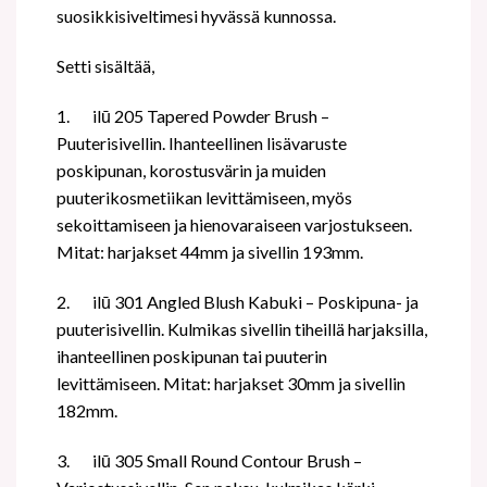
suosikkisiveltimesi hyvässä kunnossa.
Setti sisältää,
1.
ilū 205 Tapered Powder Brush –
Puuterisivellin. Ihanteellinen lisävaruste
poskipunan, korostusvärin ja muiden
puuterikosmetiikan levittämiseen, myös
sekoittamiseen ja hienovaraiseen varjostukseen.
Mitat: harjakset 44mm ja sivellin 193mm.
2.
ilū 301 Angled Blush Kabuki – Poskipuna- ja
puuterisivellin. Kulmikas sivellin tiheillä harjaksilla,
ihanteellinen poskipunan tai puuterin
levittämiseen. Mitat: harjakset 30mm ja sivellin
182mm.
3.
ilū 305 Small Round Contour Brush –