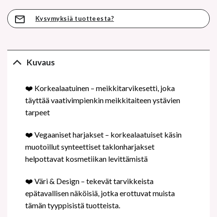
Kysymyksiä tuotteesta?
Kuvaus
❤
️ Korkealaatuinen – meikkitarvikesetti, joka
täyttää vaativimpienkin meikkitaiteen ystävien
tarpeet
❤
️ Vegaaniset harjakset – korkealaatuiset käsin
muotoillut synteettiset taklonharjakset
helpottavat kosmetiikan levittämistä
❤
️ Väri & Design – tekevät tarvikkeista
epätavallisen näköisiä, jotka erottuvat muista
tämän tyyppisistä tuotteista.