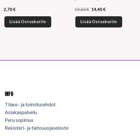
Alkuperäinen
Nykyinen
2,70
€
19,60
€
14,40
€
hinta
hinta
oli:
on:
19,60 €.
14,40 €.
Lisää Ostoskoriin
Lisää Ostoskoriin
INFO
Tilaus- ja toimitusehdot
Asiakaspalvelu
Peru sopimus
Rekisteri- ja tietosuojaseloste