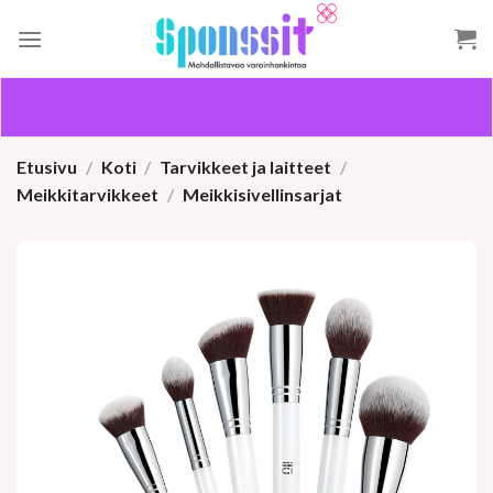
Skip
to
content
Etusivu
/
Koti
/
Tarvikkeet ja laitteet
/
Meikkitarvikkeet
/
Meikkisivellinsarjat