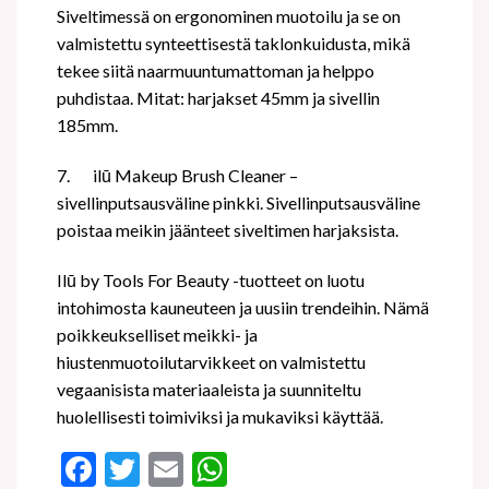
Siveltimessä on e
rgonominen muotoilu ja se on
valmistettu synteettisestä taklonkuidusta, mikä
tekee siitä naarmuuntumattoman ja helppo
puhdistaa. Mitat: harjakset 45mm ja sivellin
185mm.
7.
ilū Makeup Brush Cleaner –
sivellinputsausväline pinkki.
Sivellinputsausväline
poistaa meikin jäänteet siveltimen harjaksista.
Ilū by Tools For Beauty -tuotteet on luotu
intohimosta kauneuteen ja uusiin trendeihin. Nämä
poikkeukselliset meikki- ja
hiustenmuotoilutarvikkeet on valmistettu
vegaanisista materiaaleista ja suunniteltu
huolellisesti toimiviksi ja mukaviksi käyttää.
Facebook
Twitter
Email
WhatsApp