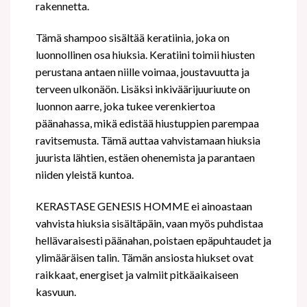
rakennetta.
Tämä shampoo sisältää keratiinia, joka on
luonnollinen osa hiuksia. Keratiini toimii hiusten
perustana antaen niille voimaa, joustavuutta ja
terveen ulkonäön. Lisäksi inkiväärijuuriuute on
luonnon aarre, joka tukee verenkiertoa
päänahassa, mikä edistää hiustuppien parempaa
ravitsemusta. Tämä auttaa vahvistamaan hiuksia
juurista lähtien, estäen ohenemista ja parantaen
niiden yleistä kuntoa.
KERASTASE GENESIS HOMME ei ainoastaan
vahvista hiuksia sisältäpäin, vaan myös puhdistaa
hellävaraisesti päänahan, poistaen epäpuhtaudet ja
ylimääräisen talin. Tämän ansiosta hiukset ovat
raikkaat, energiset ja valmiit pitkäaikaiseen
kasvuun.