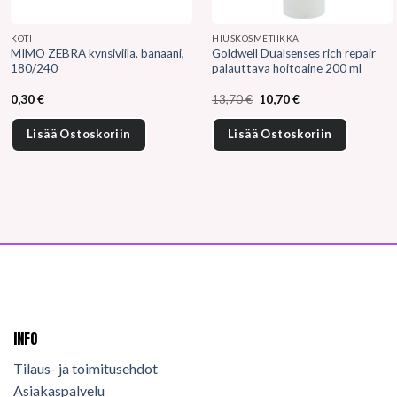
KOTI
HIUSKOSMETIIKKA
MIMO ZEBRA kynsiviila, banaani,
Goldwell Dualsenses rich repair
180/240
palauttava hoitoaine 200 ml
Alkuperäinen
Nykyinen
0,30
€
13,70
€
10,70
€
hinta
hinta
oli:
on:
13,70 €.
10,70 €.
Lisää Ostoskoriin
Lisää Ostoskoriin
INFO
Tilaus- ja toimitusehdot
Asiakaspalvelu