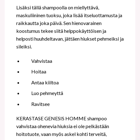
Lisäksi tällä shampoolla on miellyttävä,
maskuliininen tuoksu, joka lisää itseluottamusta ja
raikkautta joka päivä. Sen hienovarainen
koostumus tekee siitä helppokäyttöisen ja
helposti huuhdeltavan, jättäen hiukset pehmeiksi ja
sileiksi.
Vahvistaa
Hoitaa
Antaa kiiltoa
Luo pehmeyttä
Ravitsee
KERASTASE GENESIS HOMME shampoo
vahvistaa ohenevia hiuksia ei ole pelkästään
hoitotuote, vaan myös askel kohti terveitä,