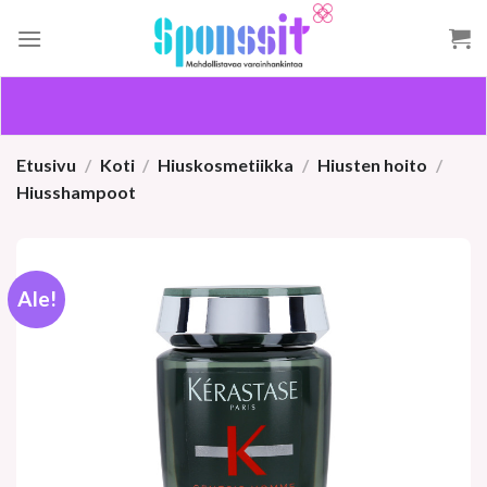
Skip
to
content
Etusivu
/
Koti
/
Hiuskosmetiikka
/
Hiusten hoito
/
Hiusshampoot
Ale!