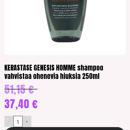
KERASTASE GENESIS HOMME shampoo
vahvistaa ohenevia hiuksia 250ml
51,15
€
Alkuperäinen
hinta
oli:
37,40
€
51,15 €.
Nykyinen
hinta
KERASTASE GENESIS HOMME shampoo vahvistaa ohenevia hiuks
on:
37,40 €.