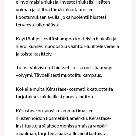
elinvoimaisia hiuksia. Investoi hiuksiisi, lisäten
voimaa ja kiiltoa tämän ainutlaatuisen
koostumuksen avulla, joka huolehtii hiustesi
terveestä ulkonäöstä.
Käyttöohje: Levitä shampoo kosteisiin hiuksiin ja
hiero, kunnes muodostuu vaahto. Huuhtele vedellä
ja toista käsittely.
Tulos: Vahvistetut hiukset, joissa on lisääntynyt
volyymi. Täydellisesti muotoiltu kampaus.
Kokeile muita Kérastase-kosmetiikkatuotteita
tarjotaksesi hiuksillesi parasta hoitoa.
Kérastase on suosittu ammattimaisen
hiustenhoidon kosmetiikkamerkki. Kérastase-
instituutteja sijaitsee monissa maissa ympäri
maailmaa, tarjoten asiakkaille ainutlaatuista,