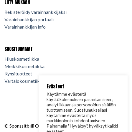
LIITY MUKAAN
Rekisteröidy varainhankkijaksi
Varainhankkijan portaali
Varainhankkijan info
SUOSITUIMMAT
Hiuskosmetiikka
Meikkikosmetiikka
Kynsituotteet
Vartalokosmetiikka
Evästeet
Käytämme evästeitä
käyttökokemuksen parantamiseen,
analytiikkaan ja personoidun sisällön
tuottamiseen. Suostumuksellasi
käytämme evästeitä myös
markkinoinnin kohdentamiseen.
© Sponssitbiili Oy. 2024. Kaikki oikeudet pidätetään.
Painamalla "Hyväksy", hyväksyt kaikki
evästeet.