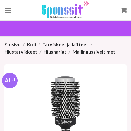
Skip
to
content
Etusivu
/
Koti
/
Tarvikkeet ja laitteet
/
Hiustarvikkeet
/
Hiusharjat
/
Mallinnussiveltimet
Ale!