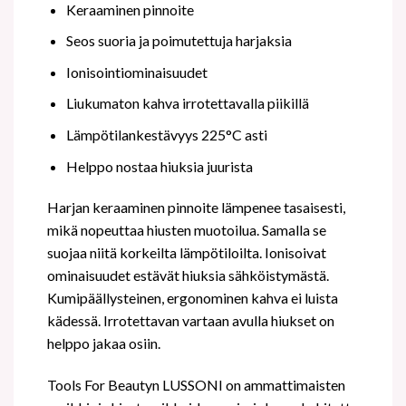
Keraaminen pinnoite
Seos suoria ja poimutettuja harjaksia
Ionisointiominaisuudet
Liukumaton kahva irrotettavalla piikillä
Lämpötilankestävyys 225°C asti
Helppo nostaa hiuksia juurista
Harjan keraaminen pinnoite lämpenee tasaisesti,
mikä nopeuttaa hiusten muotoilua. Samalla se
suojaa niitä korkeilta lämpötiloilta. Ionisoivat
ominaisuudet estävät hiuksia sähköistymästä.
Kumipäällysteinen, ergonominen kahva ei luista
kädessä. Irrotettavan vartaan avulla hiukset on
helppo jakaa osiin.
Tools For Beautyn LUSSONI on ammattimaisten