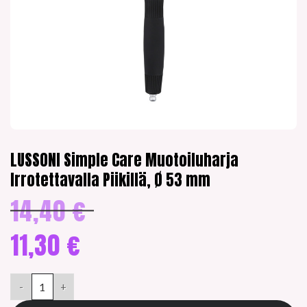
LUSSONI Simple Care Muotoiluharja
Irrotettavalla Piikillä, Ø 53 mm
14,40
€
Alkuperäinen
hinta
oli:
11,30
€
14,40 €.
Nykyinen
hinta
LUSSONI Simple Care Muotoiluharja Irrotettavalla Piikillä, Ø 5
on:
11,30 €.