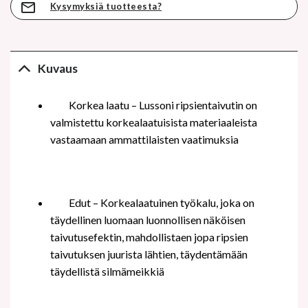
Kysymyksiä tuotteesta?
Kuvaus
Korkea laatu – Lussoni
ripsientaivutin
on
valmistettu korkealaatuisista materiaaleista
vastaamaan ammattilaisten vaatimuksia
Edut – Korkealaatuinen työkalu, joka on
täydellinen luomaan
luonnollisen näköisen
taivutusefektin, mahdollistaen jopa ripsien
taivutuksen juurista lähtien, täydentämään
täydellistä silmämeikkiä