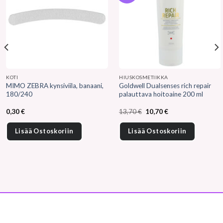
KOTI
HIUSKOSMETIIKKA
MIMO ZEBRA kynsiviila, banaani,
Goldwell Dualsenses rich repair
180/240
palauttava hoitoaine 200 ml
Alkuperäinen
Nykyinen
0,30
€
13,70
€
10,70
€
hinta
hinta
oli:
on:
13,70 €.
10,70 €.
Lisää Ostoskoriin
Lisää Ostoskoriin