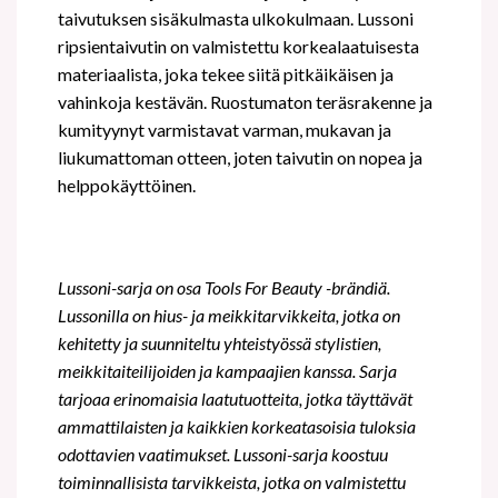
taivutuksen sisäkulmasta ulkokulmaan. Lussoni
ripsientaivutin on valmistettu korkealaatuisesta
materiaalista, joka tekee siitä pitkäikäisen ja
vahinkoja kestävän. Ruostumaton teräsrakenne ja
kumityynyt varmistavat varman, mukavan ja
liukumattoman otteen, joten taivutin on nopea ja
helppokäyttöinen.
Lussoni-sarja on osa Tools For Beauty -brändiä.
Lussonilla on hius- ja meikkitarvikkeita, jotka on
kehitetty ja suunniteltu yhteistyössä stylistien,
meikkitaiteilijoiden ja kampaajien kanssa. Sarja
tarjoaa erinomaisia
laatutuotteita, jotka täyttävät
ammattilaisten ja kaikkien korkeatasoisia tuloksia
odottavien vaatimukset. Lussoni-sarja koostuu
toiminnallisista tarvikkeista, jotka on valmistettu