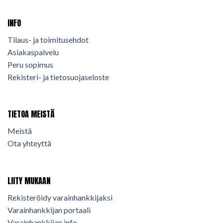
INFO
Tilaus- ja toimitusehdot
Asiakaspalvelu
Peru sopimus
Rekisteri- ja tietosuojaseloste
TIETOA MEISTÄ
Meistä
Ota yhteyttä
LIITY MUKAAN
Rekisteröidy varainhankkijaksi
Varainhankkijan portaali
Varainhankkijan info