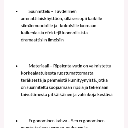
Suunnittelu –
Täydellinen
ammattilaiskäyttöön, sillä se sopii kaikille
silmänmuodoille ja -kokoisille luomaan
kaikenlaisia efektejä luonnollisista
dramaattisiin ilmeisiin
Materiaali –
Ripsientaivutin on valmistettu
korkealaatuisesta ruostumattomasta
teräksestä ja pehmeistä kumityynyistä, jotka
on suunniteltu suojaamaan ripsiä ja tekemään
taivuttimesta pitkäikäinen ja vahinkoja kestävä
Ergonominen kahva –
Sen ergonominen
muoto tarjoaa varman, mukavan ja