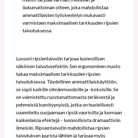
liukumattoman otteen
, joka mahdollistaa
ammattilaisten työskentelyn mukavasti
varmistaen maksimaalisen tarkkuuden ripsien
taivutuksessa
Lussoni ripsientaivutin tarjoaa luonnollisen
näköisen taivutusefektin. Sen ergonominen muoto
takaa maksimaalisen tarkkuuden ripsien
taivutuksessa. Täydellinen ammattilaiskäyttöön,
se sopii kaikille silmänmuodoille ja -kokoisille. Se
on valmistettu ruostumattomasta teräksestä ja
pehmeistä kumityynyistä, jotka on huolellisesti
suunniteltu suojaamaan ripsiä vaurioilta ja luomaan
kaikenlaisia efektejä – luonnollisista dramaattisiin
ilmeisiin. Ripsientaivutin mahdollistaa ripsien
taivutuksen juurista lähtien ja tarjoaa myös