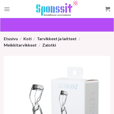
Skip
to
content
Etusivu
/
Koti
/
Tarvikkeet ja laitteet
/
Meikkitarvikkeet
/
Zalotki