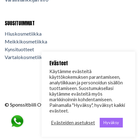
SUOSITUIMMAT
Hiuskosmetiikka
Meikkikosmetiikka
Kynsituotteet
Vartalokosmetiikka
Evästeet
Käytämme evästeitä
käyttökokemuksen parantamiseen,
analytiikkaan ja personoidun sisällön
tuottamiseen. Suostumuksellasi
käytämme evästeitä myös
markkinoinnin kohdentamiseen.
© Sponssitbiili Oy. 2024. Kaikki oikeudet pidätetään.
Painamalla "Hyväksy", hyväksyt kaikki
evästeet.
Evästeiden asetukset
Hyväksy