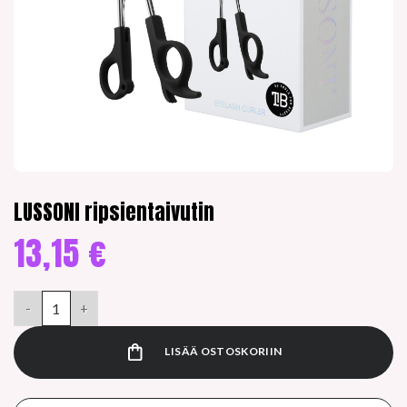
LUSSONI ripsientaivutin
13,15
€
LUSSONI ripsientaivutin määrä
LISÄÄ OSTOSKORIIN