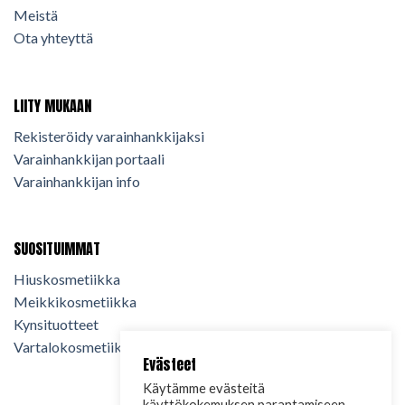
Meistä
Ota yhteyttä
LIITY MUKAAN
Rekisteröidy varainhankkijaksi
Varainhankkijan portaali
Varainhankkijan info
SUOSITUIMMAT
Hiuskosmetiikka
Meikkikosmetiikka
Kynsituotteet
Vartalokosmetiikka
Evästeet
Käytämme evästeitä
käyttökokemuksen parantamiseen,