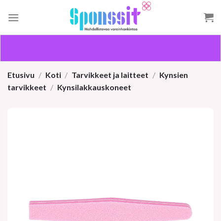
Skip
to
content
Etusivu
/
Koti
/
Tarvikkeet ja laitteet
/
Kynsien
tarvikkeet
/
Kynsilakkauskoneet