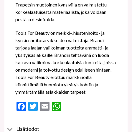
Trapetsin muotoinen kynsiviila on valmistettu
korkealaatuisesta materiaalista, joka voidaan
pestä ja desinfioida.
Tools For Beauty on meikki-, hiustenhoito- ja
kynsienhoitotarvikkeiden valmistaja. Brändi
tarjoaa laajan valikoiman tuotteita ammatti- ja
yksityisasiakkaille. Brändin tehtävänä on luoda
kattava valikoima korkealaatuisia tuotteita, joissa
on moderni ja toivottu design edulliseen hintaan.
Tools For Beauty erottuu markkinoilla
kiinnittämällä huomiota yksityiskohtiin ja
ymmärtämällä asiakkaiden tarpeet.
Facebook
Twitter
Email
WhatsApp
Lisätiedot