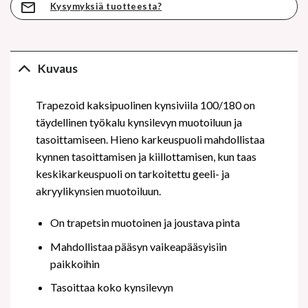
Kysymyksiä tuotteesta?
Kuvaus
Trapezoid kaksipuolinen kynsiviila 100/180 on
täydellinen työkalu kynsilevyn muotoiluun ja
tasoittamiseen. Hieno karkeuspuoli mahdollistaa
kynnen tasoittamisen ja kiillottamisen, kun taas
keskikarkeuspuoli on tarkoitettu geeli- ja
akryylikynsien muotoiluun.
On trapetsin muotoinen ja joustava pinta
Mahdollistaa pääsyn vaikeapääsyisiin
paikkoihin
Tasoittaa koko kynsilevyn