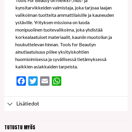
Tools For Beauty on meikki-, hius- ja
kynsitarvikkeiden valmistaja, joka tarjoaa laajan
valikoiman tuotteita ammattilaisille ja kauneuden
ystäville. Yrityksen missiona on luoda
monipuolinen tuotevalikoima, joka yhdistää
korkealaatuiset materiaalit, kauniin muotoilun ja
houkuttelevan hinnan. Tools for Beautyn
ainutlaatuisuus piilee yksityiskohtien
huomioimisessa ja syvällisessä tietämyksessä
kaikkien asiakkaiden tarpeista.
Facebook
Twitter
Email
WhatsApp
Lisätiedot
TUTUSTU MYÖS