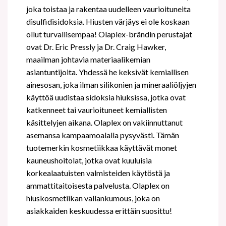
joka toistaa ja rakentaa uudelleen vaurioituneita
disulfidisidoksia. Hiusten värjäys ei ole koskaan
ollut turvallisempaa! Olaplex-brändin perustajat
ovat Dr. Eric Pressly ja Dr. Craig Hawker,
maailman johtavia materiaalikemian
asiantuntijoita. Yhdessä he keksivät kemiallisen
ainesosan, joka ilman silikonien ja mineraaliöljyjen
käyttöä uudistaa sidoksia hiuksissa, jotka ovat
katkenneet tai vaurioituneet kemiallisten
käsittelyjen aikana. Olaplex on vakiinnuttanut
asemansa kampaamoalalla pysyvästi. Tämän
tuotemerkin kosmetiikkaa käyttävät monet
kauneushoitolat, jotka ovat kuuluisia
korkealaatuisten valmisteiden käytöstä ja
ammattitaitoisesta palvelusta. Olaplex on
hiuskosmetiikan vallankumous, joka on
asiakkaiden keskuudessa erittäin suosittu!