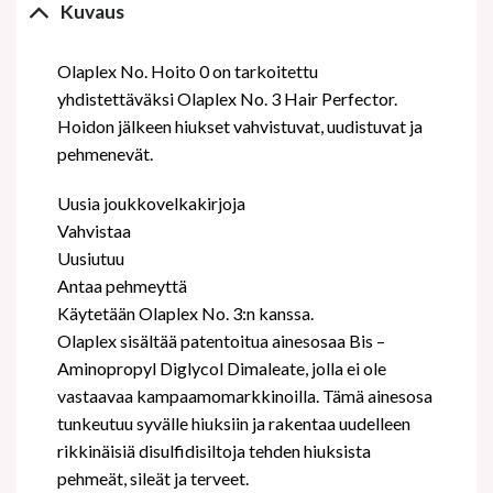
Kuvaus
Olaplex No. Hoito 0 on tarkoitettu
yhdistettäväksi Olaplex No. 3 Hair Perfector.
Hoidon jälkeen hiukset vahvistuvat, uudistuvat ja
pehmenevät.
Uusia joukkovelkakirjoja
Vahvistaa
Uusiutuu
Antaa pehmeyttä
Käytetään Olaplex No. 3:n kanssa.
Olaplex sisältää patentoitua ainesosaa Bis –
Aminopropyl Diglycol Dimaleate, jolla ei ole
vastaavaa kampaamomarkkinoilla. Tämä ainesosa
tunkeutuu syvälle hiuksiin ja rakentaa uudelleen
rikkinäisiä disulfidisiltoja tehden hiuksista
pehmeät, sileät ja terveet.