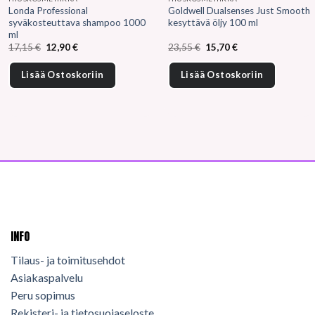
Londa Professional
Goldwell Dualsenses Just Smooth
syväkosteuttava shampoo 1000
kesyttävä öljy 100 ml
ml
Alkuperäinen
Nykyinen
Alkuperäinen
Nykyinen
17,15
€
12,90
€
23,55
€
15,70
€
hinta
hinta
hinta
hinta
oli:
on:
oli:
on:
17,15 €.
12,90 €.
23,55 €.
15,70 €.
Lisää Ostoskoriin
Lisää Ostoskoriin
INFO
Tilaus- ja toimitusehdot
Asiakaspalvelu
Peru sopimus
Rekisteri- ja tietosuojaseloste