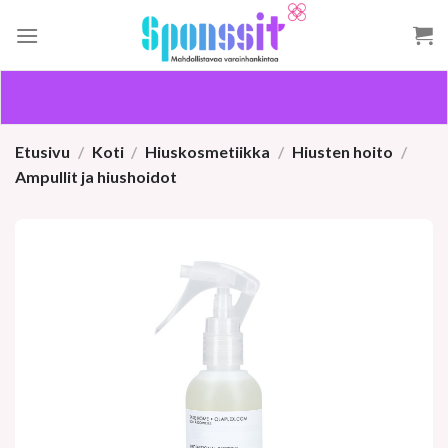
Skip
to
content
Etusivu
/
Koti
/
Hiuskosmetiikka
/
Hiusten hoito
/
Ampullit ja hiushoidot