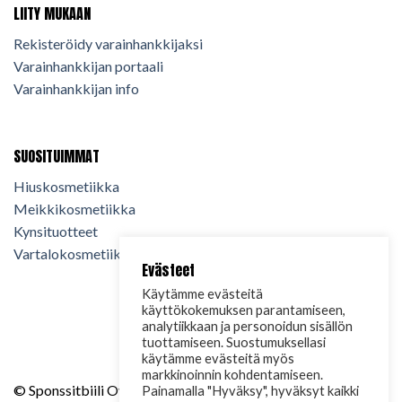
LIITY MUKAAN
Rekisteröidy varainhankkijaksi
Varainhankkijan portaali
Varainhankkijan info
SUOSITUIMMAT
Hiuskosmetiikka
Meikkikosmetiikka
Kynsituotteet
Vartalokosmetiikka
Evästeet
Käytämme evästeitä
käyttökokemuksen parantamiseen,
analytiikkaan ja personoidun sisällön
tuottamiseen. Suostumuksellasi
käytämme evästeitä myös
markkinoinnin kohdentamiseen.
© Sponssitbiili Oy. 2024. Kaikki oikeudet pidätetään.
Painamalla "Hyväksy", hyväksyt kaikki