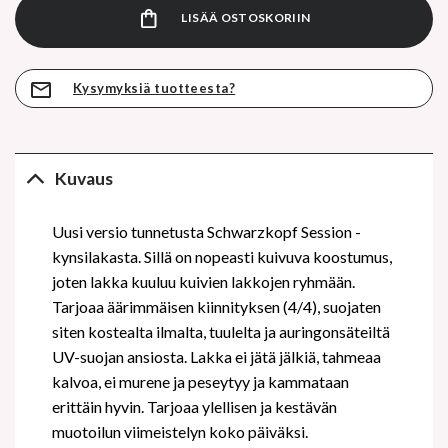
LISÄÄ OSTOSKORIIN
Kysymyksiä tuotteesta?
Kuvaus
Uusi versio tunnetusta Schwarzkopf Session -
kynsilakasta. Sillä on nopeasti kuivuva koostumus,
joten lakka kuuluu kuivien lakkojen ryhmään.
Tarjoaa äärimmäisen kiinnityksen (4/4), suojaten
siten kostealta ilmalta, tuulelta ja auringonsäteiltä
UV-suojan ansiosta. Lakka ei jätä jälkiä, tahmeaa
kalvoa, ei murene ja peseytyy ja kammataan
erittäin hyvin. Tarjoaa ylellisen ja kestävän
muotoilun viimeistelyn koko päiväksi.