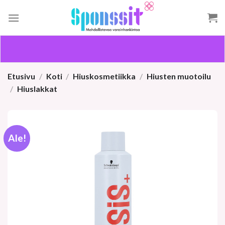
Skip
to
content
Etusivu
/
Koti
/
Hiuskosmetiikka
/
Hiusten muotoilu
/
Hiuslakkat
Ale!