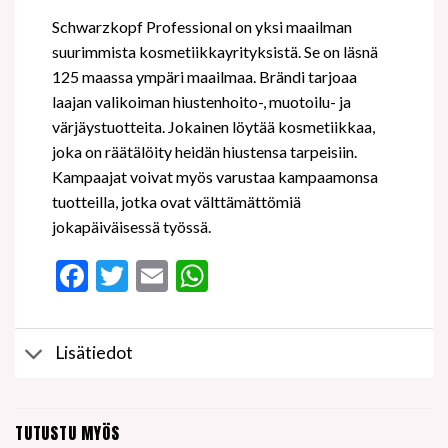
Schwarzkopf Professional on yksi maailman
suurimmista kosmetiikkayrityksistä. Se on läsnä
125 maassa ympäri maailmaa. Brändi tarjoaa
laajan valikoiman hiustenhoito-, muotoilu- ja
värjäystuotteita. Jokainen löytää kosmetiikkaa,
joka on räätälöity heidän hiustensa tarpeisiin.
Kampaajat voivat myös varustaa kampaamonsa
tuotteilla, jotka ovat välttämättömiä
jokapäiväisessä työssä.
Facebook
Twitter
Email
WhatsApp
Lisätiedot
TUTUSTU MYÖS