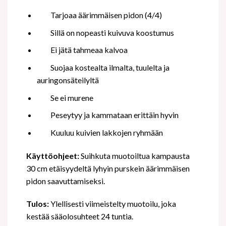
Tarjoaa äärimmäisen pidon (4/4)
Sillä on nopeasti kuivuva koostumus
Ei jätä tahmeaa kalvoa
Suojaa kostealta ilmalta, tuulelta ja
auringonsäteilyltä
Se ei murene
Peseytyy ja kammataan erittäin hyvin
Kuuluu kuivien lakkojen ryhmään
Käyttöohjeet:
Suihkuta muotoiltua kampausta
30 cm etäisyydeltä lyhyin purskein äärimmäisen
pidon saavuttamiseksi.
Tulos:
Ylellisesti viimeistelty muotoilu, joka
kestää sääolosuhteet 24 tuntia.