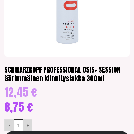
SCHWARZKOPF PROFESSIONAL OSIS+ SESSION
äärimmäinen kiinnityslakka 300ml
12,45
€
Alkuperäinen
hinta
oli:
8,75
€
12,45 €.
Nykyinen
hinta
SCHWARZKOPF PROFESSIONAL OSIS+ SESSION äärimmäinen kiin
on:
8,75 €.