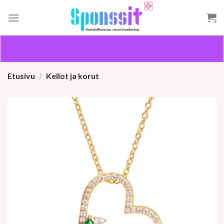
Skip
to
content
Etusivu
/
Kellot ja korut