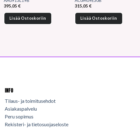
AA0913L19B
AC0M09E30B
395,05
€
315,05
€
Lisää Ostoskoriin
Lisää Ostoskoriin
INFO
Tilaus- ja toimitusehdot
Asiakaspalvelu
Peru sopimus
Rekisteri- ja tietosuojaseloste