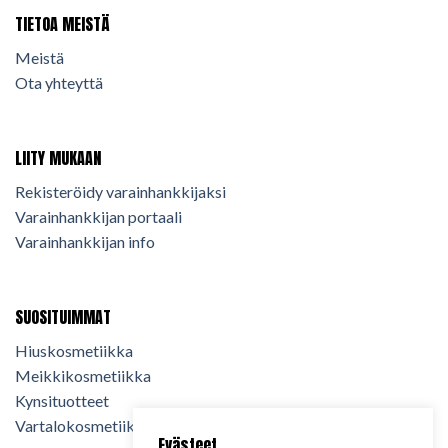
TIETOA MEISTÄ
Meistä
Ota yhteyttä
LIITY MUKAAN
Rekisteröidy varainhankkijaksi
Varainhankkijan portaali
Varainhankkijan info
SUOSITUIMMAT
Hiuskosmetiikka
Meikkikosmetiikka
Kynsituotteet
Vartalokosmetiikka
Evästeet