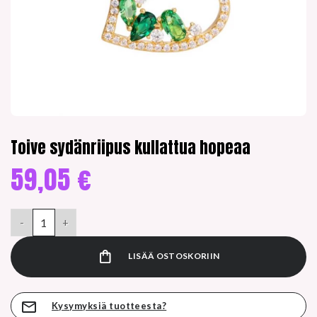
Toive sydänriipus kullattua hopeaa
59,05
€
Toive sydänriipus kullattua hopeaa määrä
LISÄÄ OSTOSKORIIN
Kysymyksiä tuotteesta?