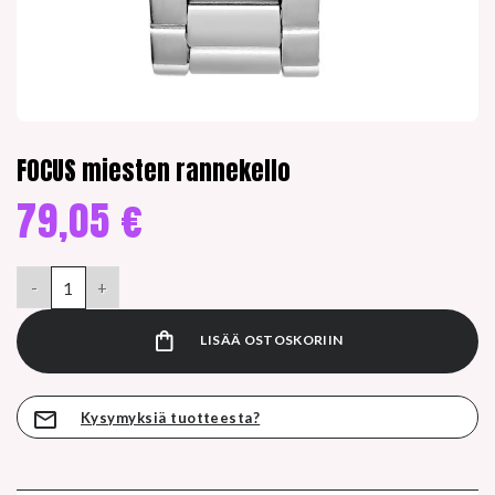
FOCUS miesten rannekello
79,05
€
FOCUS miesten rannekello määrä
LISÄÄ OSTOSKORIIN
Kysymyksiä tuotteesta?