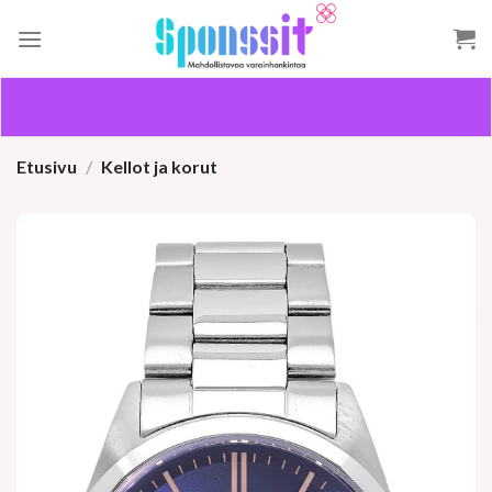
Skip
to
content
Etusivu
/
Kellot ja korut