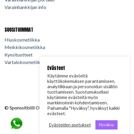
Varainhankkijan info
SUOSITUIMMAT
Hiuskosmetiikka
Meikkikosmetiikka
Kynsituotteet
Vartalokosmetiikka
Evästeet
Käytämme evästeitä
käyttökokemuksen parantamiseen,
analytiikkaan ja personoidun sisällön
tuottamiseen. Suostumuksellasi
käytämme evästeitä myös
markkinoinnin kohdentamiseen.
© Sponssitbiili Oy. 2024. Kaikki oikeudet pidätetään.
Painamalla "Hyväksy", hyväksyt kaikki
evästeet.
Evästeiden asetukset
Hyväksy