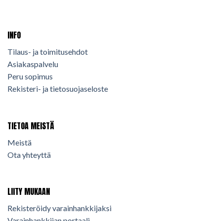
INFO
Tilaus- ja toimitusehdot
Asiakaspalvelu
Peru sopimus
Rekisteri- ja tietosuojaseloste
TIETOA MEISTÄ
Meistä
Ota yhteyttä
LIITY MUKAAN
Rekisteröidy varainhankkijaksi
Varainhankkijan portaali