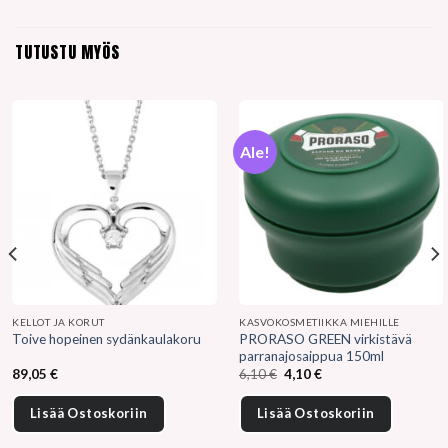
TUTUSTU MYÖS
Ale!
KELLOT JA KORUT
KASVOKOSMETIIKKA MIEHILLE
PRORASO GREEN virkistävä
Toive hopeinen sydänkaulakoru
parranajosaippua 150ml
Alkuperäinen
Nykyinen
89,05
€
6,10
€
4,10
€
hinta
hinta
oli:
on:
6,10 €.
4,10 €.
Lisää Ostoskoriin
Lisää Ostoskoriin