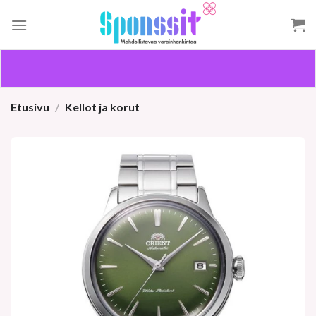
Skip
to
content
Etusivu
/
Kellot ja korut