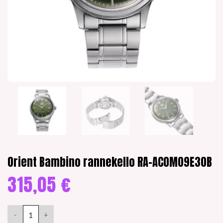
Orient Bambino rannekello RA-AC0M09E30B
315,05
€
Orient Bambino rannekello RA-AC0M09E30B määrä