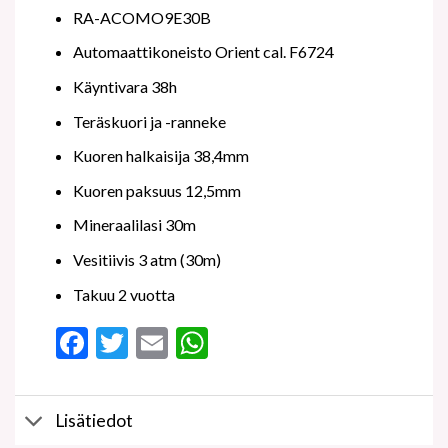
RA-ACOMO9E30B
Automaattikoneisto Orient cal. F6724
Käyntivara 38h
Teräskuori ja -ranneke
Kuoren halkaisija 38,4mm
Kuoren paksuus 12,5mm
Mineraalilasi 30m
Vesitiivis 3 atm (30m)
Takuu 2 vuotta
Facebook
Twitter
Email
WhatsApp
Lisätiedot