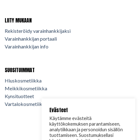
LIITY MUKAAN
Rekisteröidy varainhankkijaksi
Varainhankkijan portaali
Varainhankkijan info
SUOSITUIMMAT
Hiuskosmetiikka
Meikkikosmetiikka
Kynsituotteet
Vartalokosmetiikka
Evästeet
Käytämme evästeitä
käyttökokemuksen parantamiseen,
analytiikkaan ja personoidun sisällön
tuottamiseen. Suostumuksellasi