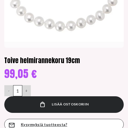
Toive helmirannekoru 19cm
99,05
€
Toive helmirannekoru 19cm määrä
LISÄÄ OSTOSKORIIN
Kysymyksiä tuotteesta?