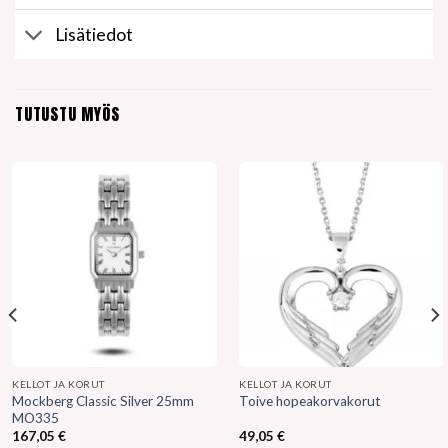
Lisätiedot
TUTUSTU MYÖS
KELLOT JA KORUT
KELLOT JA KORUT
Mockberg Classic Silver 25mm
Toive hopeakorvakorut
MO335
167,05
€
49,05
€