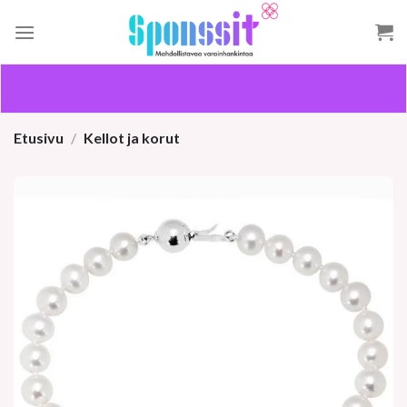
Skip
to
content
Etusivu
/
Kellot ja korut