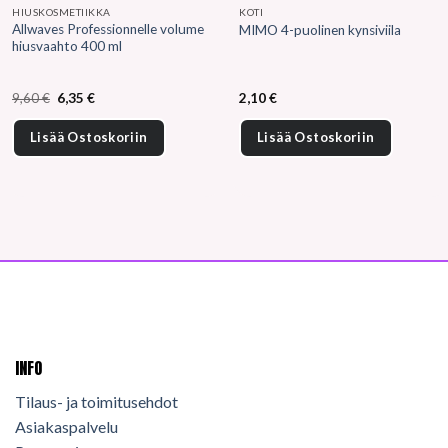
HIUSKOSMETIIKKA
KOTI
Allwaves Professionnelle volume
MIMO 4-puolinen kynsiviila
hiusvaahto 400 ml
Alkuperäinen
Nykyinen
9,60
€
6,35
€
2,10
€
hinta
hinta
oli:
on:
9,60 €.
6,35 €.
Lisää Ostoskoriin
Lisää Ostoskoriin
INFO
Tilaus- ja toimitusehdot
Asiakaspalvelu