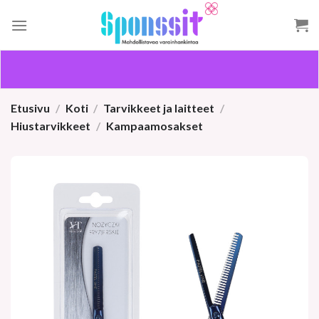
Skip
to
content
Etusivu
/
Koti
/
Tarvikkeet ja laitteet
/
Hiustarvikkeet
/
Kampaamosakset