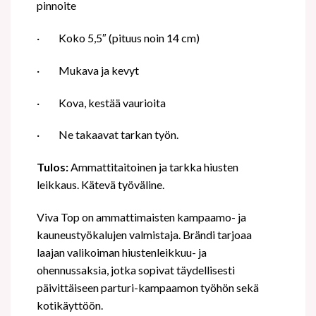
pinnoite
·
Koko 5,5″ (pituus noin 14 cm)
·
Mukava ja kevyt
·
Kova, kestää vaurioita
·
Ne takaavat tarkan työn.
Tulos:
Ammattitaitoinen ja tarkka hiusten
leikkaus. Kätevä työväline.
Viva Top on ammattimaisten kampaamo- ja
kauneustyökalujen valmistaja. Brändi tarjoaa
laajan valikoiman hiustenleikkuu- ja
ohennussaksia, jotka sopivat täydellisesti
päivittäiseen parturi-kampaamon työhön sekä
kotikäyttöön.