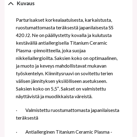
Kuvaus
Parturisakset korkealaatuisesta, karkaistusta,
ruostumattomasta teräksestä japanilaisesta SS
420 J2. Ne on päällystetty kovalla ja kulutusta
kestävällä antiallergisella Titanium Ceramic
Plasma -pinnoitteella, joka suojaa
nikkeliallergioilta. Saksien koko on optimaalinen,
ja muoto ja keveys mahdollistavat mukavan
työskentelyn. Kiinnitysruuvi on sovitettu terien
välisen jännityksen yksilölliseen asetukseen.
Saksien koko on 5,5″. Sakset on valmistettu
näyttävistä ja muodikkaista väreistä.
·
Valmistettu ruostumattomasta japanilaisesta
teräksestä
·
Antiallerginen Titanium Ceramic Plasma -