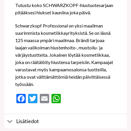
Tutustu koko SCHWARZKOPF-hiustuotesarjaan
pitääksesi hiukset kauniina joka päivä.
Schwarzkopf Professional on yksi maailman
suurimmista kosmetiikkayrityksistä. Se on läsnä
125 maassa ympäri maailmaa. Brändi tarjoaa
laajan valikoiman hiustenhoito-, muotoilu- ja
värjäystuotteita. Jokainen löytää kosmetiikkaa,
joka on räätälöity hiustensa tarpeisiin. Kampaajat
varustavat myös kampaamosalonsa tuotteilla,
jotka ovat välttämättömiä heidän päivittäisessä
työssään.
Facebook
Twitter
Email
WhatsApp
Lisätiedot