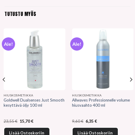
TUTUSTU MYÖS
Ale!
Ale!
HIUSKOSMETIIKKA
HIUSKOSMETIIKKA
Goldwell Dualsenses Just Smooth
Allwaves Professionnelle volume
kesyttävä öljy 100 ml
hiusvaahto 400 ml
Alkuperäinen
Nykyinen
Alkuperäinen
Nykyinen
23,55
€
15,70
€
9,60
€
6,35
€
hinta
hinta
hinta
hinta
oli:
on:
oli:
on:
23,55 €.
15,70 €.
9,60 €.
6,35 €.
Lisää Ostoskoriin
Lisää Ostoskoriin