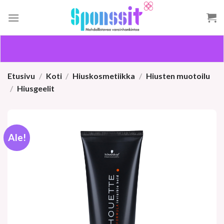
Skip
to
content
Etusivu
/
Koti
/
Hiuskosmetiikka
/
Hiusten muotoilu
/
Hiusgeelit
Ale!