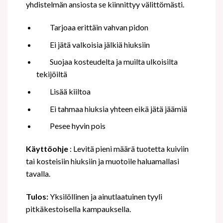
yhdistelmän ansiosta se kiinnittyy välittömästi.
Tarjoaa erittäin vahvan pidon
Ei jätä valkoisia jälkiä hiuksiin
Suojaa kosteudelta ja muilta ulkoisilta
tekijöiltä
Lisää kiiltoa
Ei tahmaa hiuksia yhteen eikä jätä jäämiä
Pesee hyvin pois
Käyttöohje
: Levitä pieni määrä tuotetta kuiviin
tai kosteisiin hiuksiin ja muotoile haluamallasi
tavalla.
Tulos:
Yksilöllinen ja ainutlaatuinen tyyli
pitkäkestoisella kampauksella.