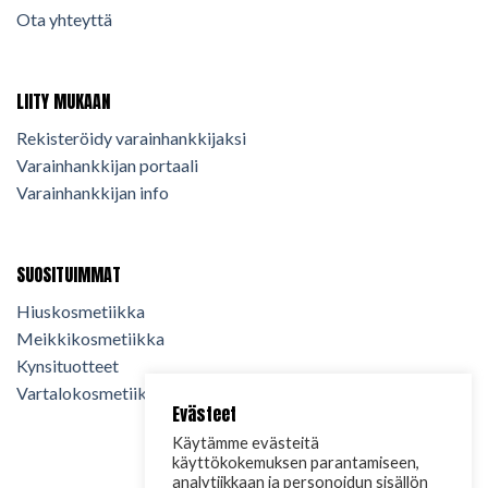
Ota yhteyttä
LIITY MUKAAN
Rekisteröidy varainhankkijaksi
Varainhankkijan portaali
Varainhankkijan info
SUOSITUIMMAT
Hiuskosmetiikka
Meikkikosmetiikka
Kynsituotteet
Vartalokosmetiikka
Evästeet
Käytämme evästeitä
käyttökokemuksen parantamiseen,
analytiikkaan ja personoidun sisällön