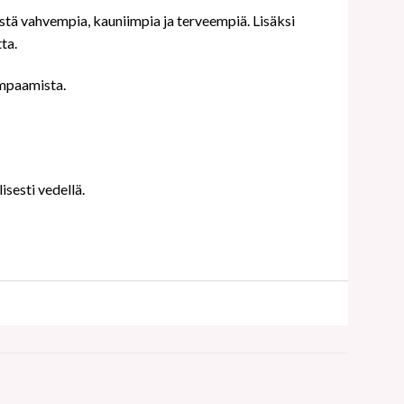
stä vahvempia, kauniimpia ja terveempiä. Lisäksi
ta.
ampaamista.
isesti vedellä.