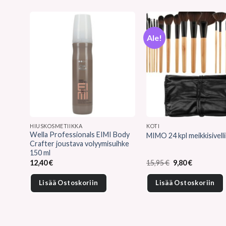
Ale!
HIUSKOSMETIIKKA
KOTI
Wella Professionals EIMI Body
MIMO 24 kpl meikkisivelli
Crafter joustava volyymisuihke
150 ml
Alkuperäinen
Nykyinen
12,40
€
15,95
€
9,80
€
hinta
hinta
oli:
on:
Lisää Ostoskoriin
Lisää Ostoskoriin
15,95 €.
9,80 €.