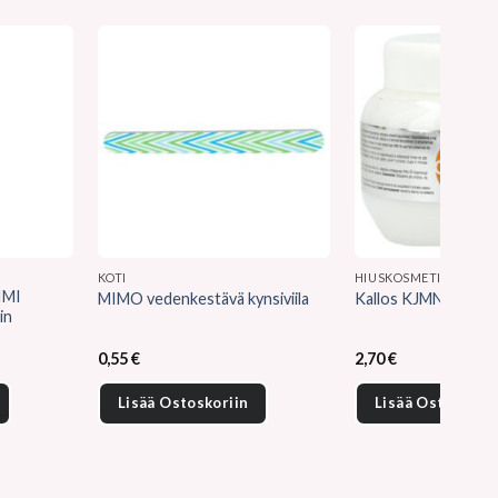
KOTI
HIUSKOSMETIIKKA
IMI
MIMO vedenkestävä kynsiviila
Kallos KJMN värinaa
in
0,55
€
2,70
€
Lisää Ostoskoriin
Lisää Ostoskorii