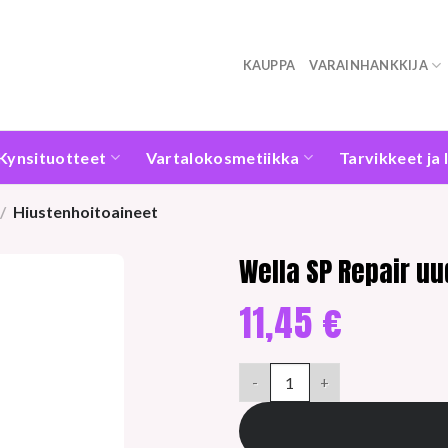
KAUPPA
VARAINHANKKIJA
Kynsituotteet
Vartalokosmetiikka
Tarvikkeet ja 
/
Hiustenhoitoaineet
Wella SP Repair uu
11,45
€
Wella SP Repair uudistava hoi