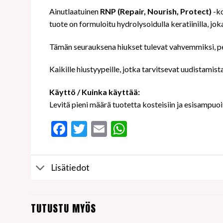
Ainutlaatuinen
RNP (Repair, Nourish, Protect)
-ko
tuote on formuloitu hydrolysoidulla keratiinilla, jo
Tämän seurauksena hiukset tulevat vahvemmiksi, pe
Kaikille hiustyypeille, jotka tarvitsevat uudistamist
Käyttö / Kuinka käyttää:
Levitä pieni määrä tuotetta kosteisiin ja esisampuoit
Facebook
Twitter
Email
WhatsApp
Lisätiedot
TUTUSTU MYÖS