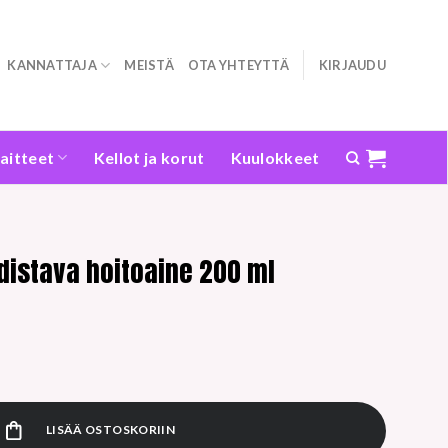
KANNATTAJA
MEISTÄ
OTA YHTEYTTÄ
KIRJAUDU
laitteet
Kellot ja korut
Kuulokkeet
distava hoitoaine 200 ml
toaine 200 ml määrä
LISÄÄ OSTOSKORIIN