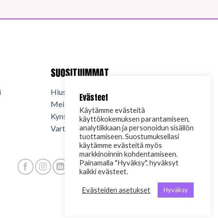
SUOSITUIMMAT
i
Hiuskosmetiikka
Evästeet
Meikkikosmetiikka
Käytämme evästeitä
Kynsituotteet
käyttökokemuksen parantamiseen,
Vartalokosmetiikka
analytiikkaan ja personoidun sisällön
tuottamiseen. Suostumuksellasi
käytämme evästeitä myös
markkinoinnin kohdentamiseen.
Painamalla "Hyväksy", hyväksyt
kaikki evästeet.
Evästeiden asetukset
Hyväksy