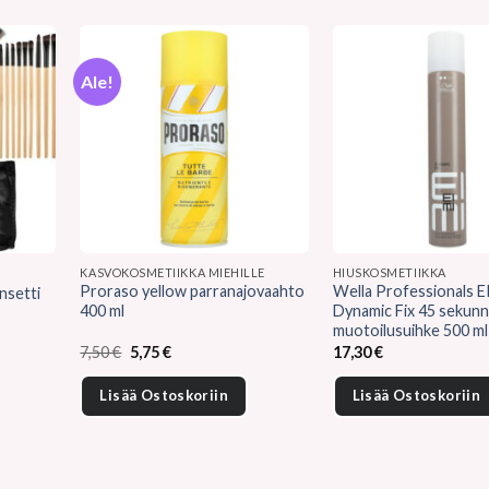
Ale!
KASVOKOSMETIIKKA MIEHILLE
HIUSKOSMETIIKKA
Proraso yellow parranajovaahto
Wella Professionals E
nsetti
400 ml
Dynamic Fix 45 sekunn
muotoilusuihke 500 ml
Alkuperäinen
Nykyinen
7,50
€
5,75
€
17,30
€
hinta
hinta
oli:
on:
Lisää Ostoskoriin
Lisää Ostoskoriin
7,50 €.
5,75 €.