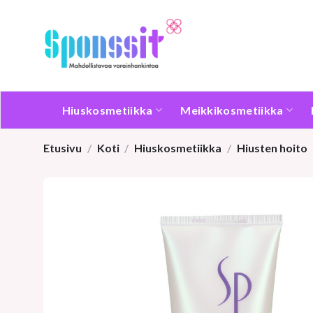
Skip
to
content
Hiuskosmetiikka
Meikkikosmetiikka
Etusivu
/
Koti
/
Hiuskosmetiikka
/
Hiusten hoito