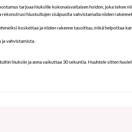
ostumus tarjoaa hiuksille kokonaisvaltaisen hoidon, joka tekee nii
ka rekonstruoi hiuskuitujen sisäpuolta vahvistamalla niiden rakennet
hmeiksi koskettaa ja niiden rakenne tasoittuu, mikä helpottaa k
a ja vahvistamista.
uihin hiuksiin ja anna vaikuttaa 30 sekuntia. Huuhtele sitten huolell