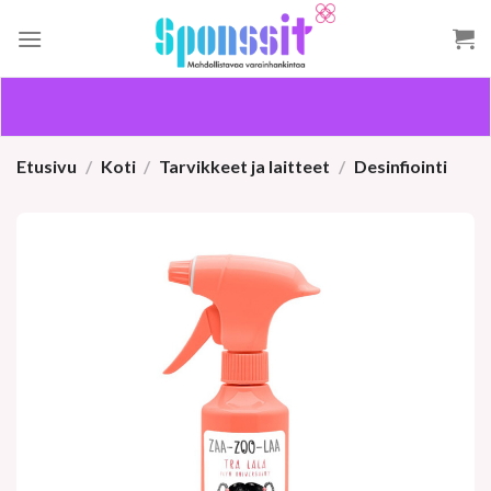
Skip
to
content
Etusivu
/
Koti
/
Tarvikkeet ja laitteet
/
Desinfiointi