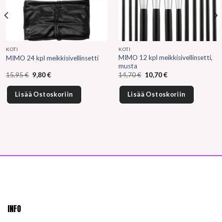
KOTI
KOTI
MIMO 12 kpl meikkisivellinsetti,
MIMO 24 kpl meikkisivellinsetti
musta
Alkuperäinen
Nykyinen
Alkuperäinen
Nykyinen
15,95
€
9,80
€
14,70
€
10,70
€
hinta
hinta
hinta
hinta
oli:
on:
oli:
on:
15,95 €.
9,80 €.
14,70 €.
10,70 €.
Lisää Ostoskoriin
Lisää Ostoskoriin
INFO