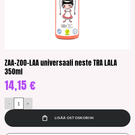
ZAA-ZOO-LAA universaali neste TRA LALA
350ml
14,15
€
ZAA-ZOO-LAA universaali neste TRA LALA 350ml määrä
LISÄÄ OSTOSKORIIN