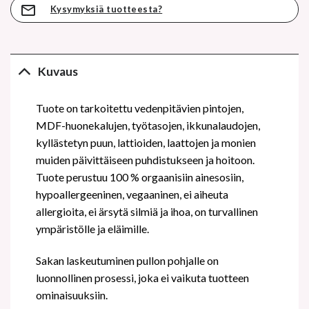
Kysymyksiä tuotteesta?
Kuvaus
Tuote on tarkoitettu vedenpitävien pintojen,
MDF-huonekalujen, työtasojen, ikkunalaudojen,
kyllästetyn puun, lattioiden, laattojen ja monien
muiden päivittäiseen puhdistukseen ja hoitoon.
Tuote perustuu 100 % orgaanisiin ainesosiin,
hypoallergeeninen, vegaaninen, ei aiheuta
allergioita, ei ärsytä silmiä ja ihoa, on turvallinen
ympäristölle ja eläimille.
Sakan laskeutuminen pullon pohjalle on
luonnollinen prosessi, joka ei vaikuta tuotteen
ominaisuuksiin.