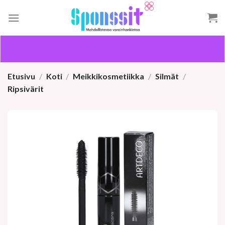
Skip
to
content
Etusivu
/
Koti
/
Meikkikosmetiikka
/
Silmät
/
Ripsivärit