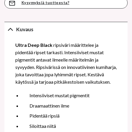
Kysymyksiä tuotteesta?
Kuvaus
Ultra Deep Black
ripsiväri määrittelee ja
pidentää ripset tarkasti. Intensiiviset mustat
pigmentit antavat ilmeelle määritelmän ja
syvyyden. Ripsivärissä on innovatiivinen kumiharja,
joka tavoittaa jopa lyhimmät ripset. Kestävä
käytössä ja tarjoaa pitkäkestoisen vaikutuksen.
Intensiiviset mustat pigmentit
Draamaattinen ilme
Pidentää ripsiä
Siloittaa niitä