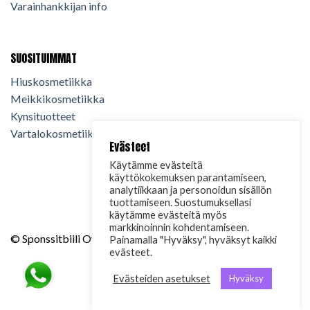
Varainhankkijan info
SUOSITUIMMAT
Hiuskosmetiikka
Meikkikosmetiikka
Kynsituotteet
Vartalokosmetiikka
Evästeet
Käytämme evästeitä
käyttökokemuksen parantamiseen,
analytiikkaan ja personoidun sisällön
tuottamiseen. Suostumuksellasi
käytämme evästeitä myös
markkinoinnin kohdentamiseen.
© Sponssitbiili Oy. 2024. Kaikki oikeudet pidätetään.
Painamalla "Hyväksy", hyväksyt kaikki
evästeet.
Evästeiden asetukset
Hyväksy