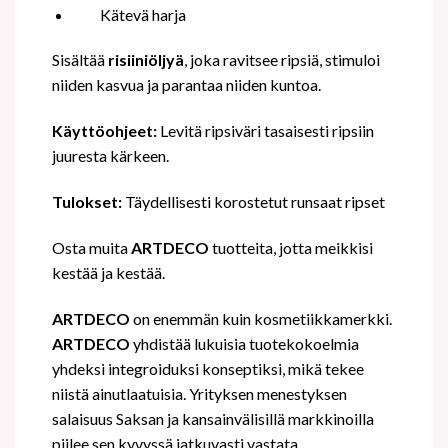
Kätevä harja
Sisältää
risiiniöljyä
, joka ravitsee ripsiä, stimuloi
niiden kasvua ja parantaa niiden kuntoa.
Käyttöohjeet:
Levitä ripsiväri tasaisesti ripsiin
juuresta kärkeen.
Tulokset:
Täydellisesti korostetut runsaat ripset
Osta muita
ARTDECO
tuotteita, jotta meikkisi
kestää ja kestää.
ARTDECO
on enemmän kuin kosmetiikkamerkki.
ARTDECO
yhdistää lukuisia tuotekokoelmia
yhdeksi integroiduksi konseptiksi, mikä tekee
niistä ainutlaatuisia. Yrityksen menestyksen
salaisuus Saksan ja kansainvälisillä markkinoilla
piilee sen kyvyssä jatkuvasti vastata