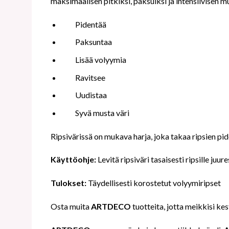
maksimaalisen pitkiksi, paksuiksi ja intensiivisen mu
Pidentää
Paksuntaa
Lisää volyymia
Ravitsee
Uudistaa
Syvä musta väri
Ripsivärissä on mukava harja, joka takaa ripsien pi
Käyttöohje:
Levitä ripsiväri tasaisesti ripsille juur
Tulokset:
Täydellisesti korostetut volyymiripset
Osta muita
ARTDECO
tuotteita, jotta meikkisi kes