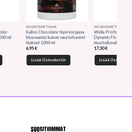
HIUSKOSMETIIKKA
HIUSKOSMETIIKKA
olor
Kallos Chocolate täysi korjaava
Wella Professionals
000 ml
hiusnaamio kuivat vaurioituneet
Dynamic Fix 45 seku
hiukset 1000 ml
muotoilusuihke 500 
6,95
€
17,30
€
Lisää Ostoskoriin
Lisää Ostoskorii
SUOSITUIMMAT