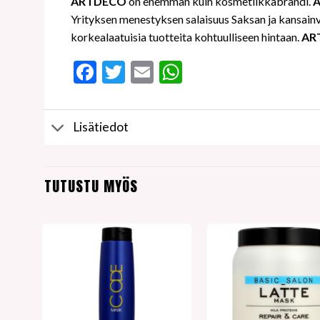
ARTDECO
on enemmän kuin kosmetiikkabrändi.
Yrityksen menestyksen salaisuus Saksan ja kansainväli
korkealaatuisia tuotteita kohtuulliseen hintaan.
AR
Facebook
Twitter
Email
WhatsApp
Lisätiedot
TUTUSTU MYÖS