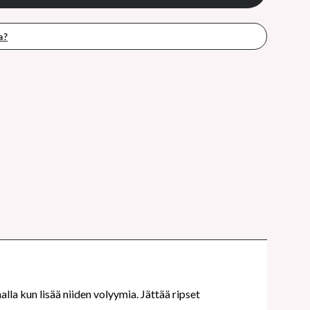
a?
lla kun lisää niiden volyymia. Jättää ripset