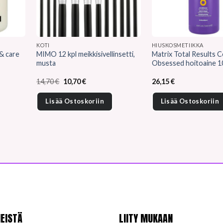
KOTI
HIUSKOSMETIIKKA
 & care
MIMO 12 kpl meikkisivellinsetti,
Matrix Total Results C
musta
Obsessed hoitoaine 1
Alkuperäinen
Nykyinen
14,70
€
10,70
€
26,15
€
hinta
hinta
oli:
on:
Lisää Ostoskoriin
Lisää Ostoskoriin
14,70 €.
10,70 €.
EISTÄ
LIITY MUKAAN