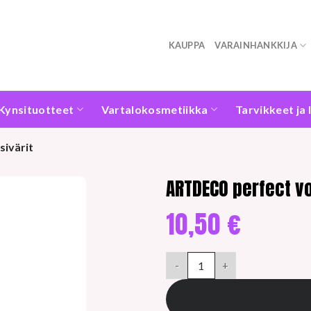
KAUPPA
VARAINHANKKIJA
Kynsituotteet
Vartalokosmetiikka
Tarvikkeet ja 
sivärit
ARTDECO perfect v
10,50
€
ARTDECO perfect volume 21 bl