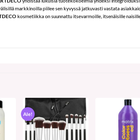
ARTDECO
yhdistää lukuisia tuotekokoelmia yhdeksi integroiduksi k
sillä markkinoilla piilee sen kyvyssä jatkuvasti vastata asiakkaiden
TDECO
kosmetiikka on suunnattu itsevarmoille, itsenäisille naisille
Ale!