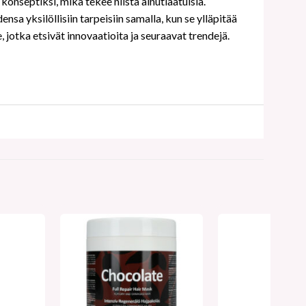
onseptiksi, mikä tekee niistä ainutlaatuisia.
sa yksilöllisiin tarpeisiin samalla, kun se ylläpitää
, jotka etsivät innovaatioita ja seuraavat trendejä.