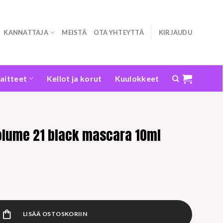
KANNATTAJA
MEISTÄ
OTA YHTEYTTÄ
KIRJAUDU
laitteet
Kellot ja korut
Kuulokkeet
olume 21 black mascara 10ml
ack mascara 10ml määrä
LISÄÄ OSTOSKORIIN