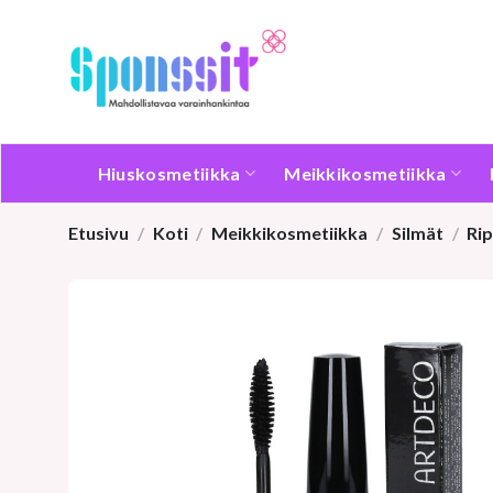
Skip
to
content
Hiuskosmetiikka
Meikkikosmetiikka
Etusivu
/
Koti
/
Meikkikosmetiikka
/
Silmät
/
Rip