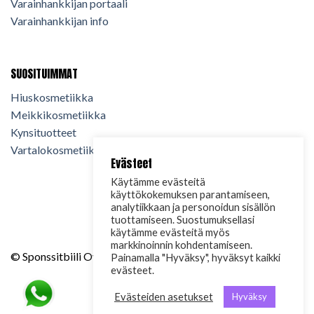
Varainhankkijan portaali
Varainhankkijan info
SUOSITUIMMAT
Hiuskosmetiikka
Meikkikosmetiikka
Kynsituotteet
Vartalokosmetiikka
Evästeet
Käytämme evästeitä
käyttökokemuksen parantamiseen,
analytiikkaan ja personoidun sisällön
tuottamiseen. Suostumuksellasi
käytämme evästeitä myös
markkinoinnin kohdentamiseen.
© Sponssitbiili Oy. 2024. Kaikki oikeudet pidätetään.
Painamalla "Hyväksy", hyväksyt kaikki
evästeet.
Evästeiden asetukset
Hyväksy