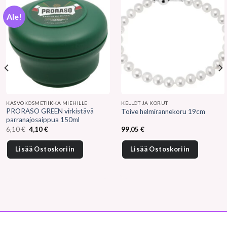
Ale!
KASVOKOSMETIIKKA MIEHILLE
KELLOT JA KORUT
PRORASO GREEN virkistävä
Toive helmirannekoru 19cm
parranajosaippua 150ml
Alkuperäinen
Nykyinen
6,10
€
4,10
€
99,05
€
hinta
hinta
oli:
on:
6,10 €.
4,10 €.
Lisää Ostoskoriin
Lisää Ostoskoriin