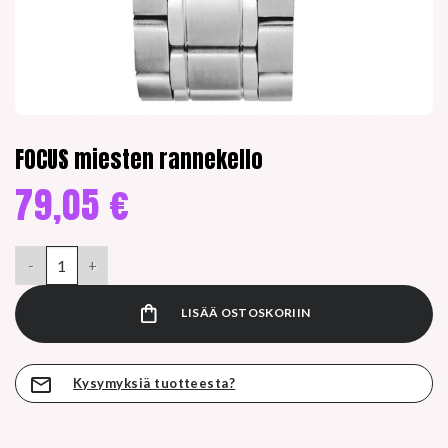
FOCUS miesten rannekello
79,05
€
FOCUS miesten rannekello määrä
LISÄÄ OSTOSKORIIN
Kysymyksiä tuotteesta?