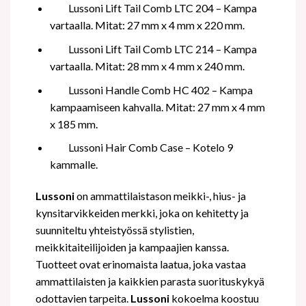
Lussoni Lift Tail Comb LTC 204 – Kampa
vartaalla. Mitat: 27 mm x 4 mm x 220 mm.
Lussoni Lift Tail Comb LTC 214 – Kampa
vartaalla. Mitat: 28 mm x 4 mm x 240 mm.
Lussoni Handle Comb HC 402 – Kampa
kampaamiseen kahvalla. Mitat: 27 mm x 4 mm
x 185 mm.
Lussoni Hair Comb Case – Kotelo 9
kammalle.
Lussoni
on ammattilaistason meikki-, hius- ja
kynsitarvikkeiden merkki, joka on kehitetty ja
suunniteltu yhteistyössä stylistien,
meikkitaiteilijoiden ja kampaajien kanssa.
Tuotteet ovat erinomaista laatua, joka vastaa
ammattilaisten ja kaikkien parasta suorituskykyä
odottavien tarpeita.
Lussoni
kokoelma koostuu