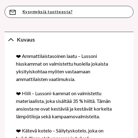
Kysymyksiä tuotteesta?
Kuvaus
❤
️ Ammattilaistasoinen laatu – Lussoni
hiuskammat on valmistettu huolella jokaista
yksityiskohtaa myöten vastaamaan
ammattilaisten vaatimuksia.
❤
️ Hiili – Lussoni-kammat on valmistettu
materiaalista, joka sisältää 35 % hiiltä. Tämän
ansiosta ne ovat kestäviä ja kestävät korkeita
lämpötiloja sekä kampaamovalmisteita.
❤
️ Kätevä kotelo – Säilytyskotelo, joka on