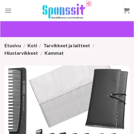
Skip
to
content
Etusivu
/
Koti
/
Tarvikkeet ja laitteet
/
Hiustarvikkeet
/
Kammat