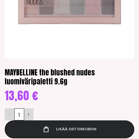
MAYBELLINE the blushed nudes
luomiväripaletti 9.6g
13,60
€
MAYBELLINE the blushed nudes luomiväripaletti 9.6g määrä
LISÄÄ OSTOSKORIIN