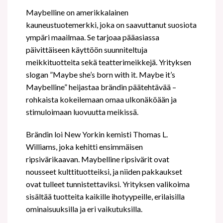
Maybelline on amerikkalainen
kauneustuotemerkki, joka on saavuttanut suosiota
ympäri maailmaa. Se tarjoaa pääasiassa
päivittäiseen käyttöön suunniteltuja
meikkituotteita sekä teatterimeikkejä. Yrityksen
slogan ”Maybe she’s born with it. Maybe it’s
Maybelline” heijastaa brändin päätehtävää –
rohkaista kokeilemaan omaa ulkonäköään ja
stimuloimaan luovuutta meikissä.
Brändin loi New Yorkin kemisti Thomas L.
Williams, joka kehitti ensimmäisen
ripsivärikaavan. Maybelline ripsivärit ovat
nousseet kulttituotteiksi, ja niiden pakkaukset
ovat tulleet tunnistettaviksi. Yrityksen valikoima
sisältää tuotteita kaikille ihotyypeille, erilaisilla
ominaisuuksilla ja eri vaikutuksilla.