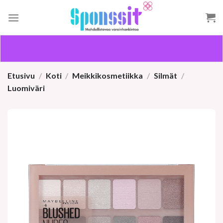
Skip
to
content
Etusivu
/
Koti
/
Meikkikosmetiikka
/
Silmät
/
Luomiväri