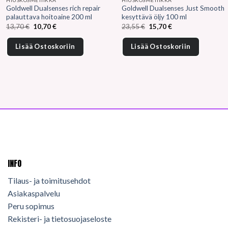
Goldwell Dualsenses rich repair
Goldwell Dualsenses Just Smooth
palauttava hoitoaine 200 ml
kesyttävä öljy 100 ml
Alkuperäinen
Nykyinen
Alkuperäinen
Nykyinen
13,70
€
10,70
€
23,55
€
15,70
€
hinta
hinta
hinta
hinta
oli:
on:
oli:
on:
13,70 €.
10,70 €.
23,55 €.
15,70 €.
Lisää Ostoskoriin
Lisää Ostoskoriin
INFO
Tilaus- ja toimitusehdot
Asiakaspalvelu
Peru sopimus
Rekisteri- ja tietosuojaseloste