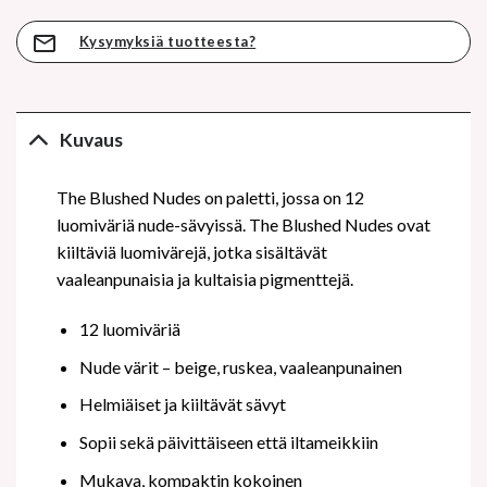
Kysymyksiä tuotteesta?
Kuvaus
The Blushed Nudes on paletti, jossa on 12
luomiväriä nude-sävyissä. The Blushed Nudes ovat
kiiltäviä luomivärejä, jotka sisältävät
vaaleanpunaisia ja kultaisia pigmenttejä.
12 luomiväriä
Nude värit – beige, ruskea, vaaleanpunainen
Helmiäiset ja kiiltävät sävyt
Sopii sekä päivittäiseen että iltameikkiin
Mukava, kompaktin kokoinen