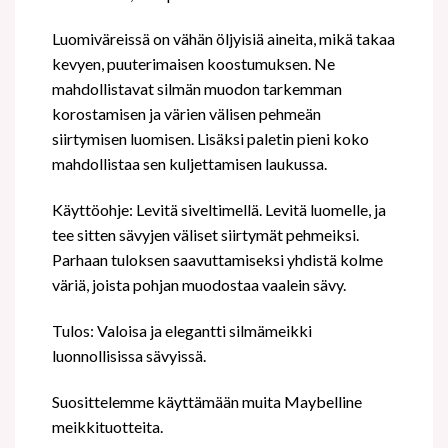
Luomiväreissä on vähän öljyisiä aineita, mikä takaa
kevyen, puuterimaisen koostumuksen. Ne
mahdollistavat silmän muodon tarkemman
korostamisen ja värien välisen pehmeän
siirtymisen luomisen. Lisäksi paletin pieni koko
mahdollistaa sen kuljettamisen laukussa.
Käyttöohje: Levitä siveltimellä. Levitä luomelle, ja
tee sitten sävyjen väliset siirtymät pehmeiksi.
Parhaan tuloksen saavuttamiseksi yhdistä kolme
väriä, joista pohjan muodostaa vaalein sävy.
Tulos: Valoisa ja elegantti silmämeikki
luonnollisissa sävyissä.
Suosittelemme käyttämään muita Maybelline
meikkituotteita.