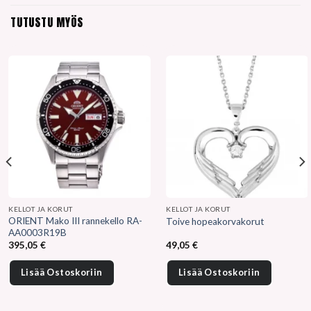
TUTUSTU MYÖS
KELLOT JA KORUT
KELLOT JA KORUT
ORIENT Mako III rannekello RA-
Toive hopeakorvakorut
AA0003R19B
395,05
€
49,05
€
Lisää Ostoskoriin
Lisää Ostoskoriin