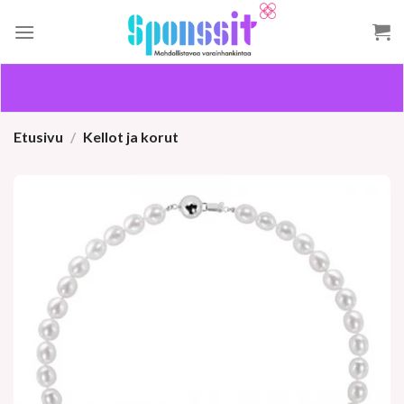
Skip
to
content
Etusivu
/
Kellot ja korut