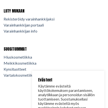
LIITY MUKAAN
Rekisteröidy varainhankkijaksi
Varainhankkijan portaali
Varainhankkijan info
SUOSITUIMMAT
Hiuskosmetiikka
Meikkikosmetiikka
Kynsituotteet
Vartalokosmetiikka
Evästeet
Käytämme evästeitä
käyttökokemuksen parantamiseen,
analytiikkaan ja personoidun sisällön
tuottamiseen. Suostumuksellasi
käytämme evästeitä myös
markkinoinnin kohdentamiseen.