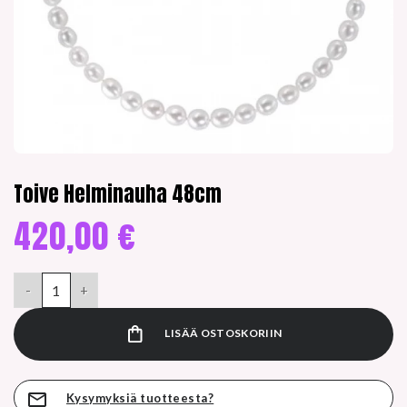
Toive Helminauha 48cm
420,00
€
Toive Helminauha 48cm määrä
LISÄÄ OSTOSKORIIN
Kysymyksiä tuotteesta?