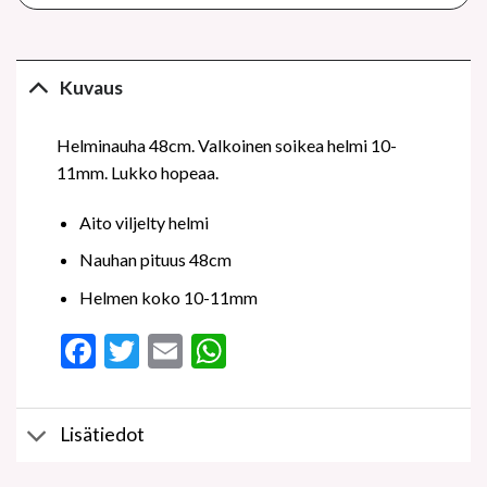
Kuvaus
Helminauha 48cm. Valkoinen soikea helmi 10-
11mm. Lukko hopeaa.
Aito viljelty helmi
Nauhan pituus 48cm
Helmen koko 10-11mm
Facebook
Twitter
Email
WhatsApp
Lisätiedot