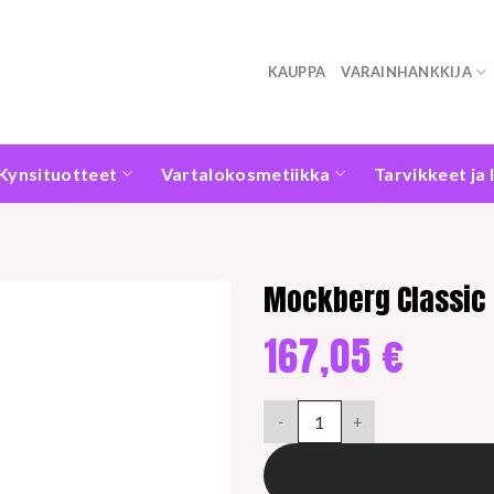
KAUPPA
VARAINHANKKIJA
Kynsituotteet
Vartalokosmetiikka
Tarvikkeet ja 
Mockberg Classic
167,05
€
Mockberg Classic Silver 25mm