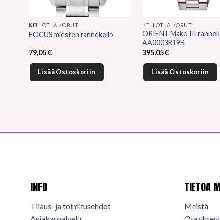
KELLOT JA KORUT
KELLOT JA KORUT
ORIENT Mako III rannek
FOCUS miesten rannekello
AA0003R19B
79,05
€
395,05
€
Lisää Ostoskoriin
Lisää Ostoskoriin
INFO
TIETOA M
Tilaus- ja toimitusehdot
Meistä
Asiakaspalvelu
Ota yhteyt