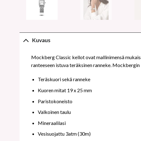
Kuvaus
Mockberg Classic kellot ovat mallinimensä mukaises
ranteeseen istuva teräksinen ranneke. Mockbergin k
Teräskuori sekä ranneke
Kuoren mitat 19 x 25 mm
Paristokoneisto
Valkoinen taulu
Mineraalilasi
Vesisuojattu 3atm (30m)