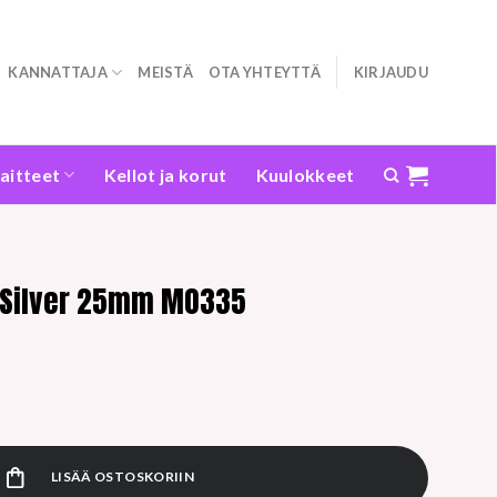
KANNATTAJA
MEISTÄ
OTA YHTEYTTÄ
KIRJAUDU
laitteet
Kellot ja korut
Kuulokkeet
 Silver 25mm MO335
 MO335 määrä
LISÄÄ OSTOSKORIIN