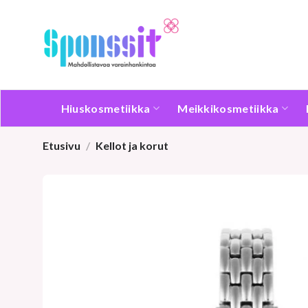
Skip
to
content
Hiuskosmetiikka
Meikkikosmetiikka
Etusivu
/
Kellot ja korut