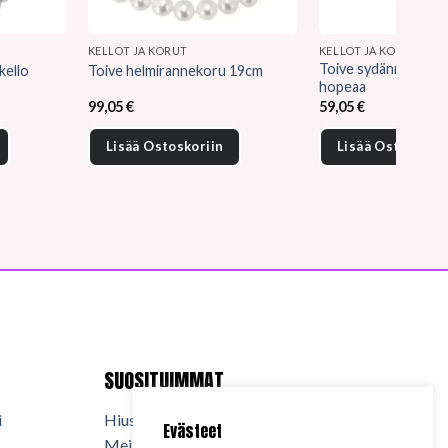
KELLOT JA KORUT
KELLOT JA KORUT
Toive sydänriipus ku
ello
Toive helmirannekoru 19cm
hopeaa
99,05
€
59,05
€
Lisää Ostoskoriin
Lisää Ostoskorii
SUOSITUIMMAT
i
Hiuskosmetiikka
Evästeet
Meikkikosmetiikka