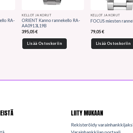
KELLOT JA KORUT
KELLOT JA KORUT
ello RA-
ORIENT Kanno rannekello RA-
FOCUS miesten rannek
AA0913L19B
395,05
€
79,05
€
Lisää Ostoskoriin
Lisää Ostoskoriin
EISTÄ
LIITY MUKAAN
Rekisteröidy varainhankkijaks
tä
Varainhankkijan portaali