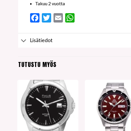
Takuu 2 vuotta
Facebook
Twitter
Email
WhatsApp
Lisätiedot
TUTUSTU MYÖS