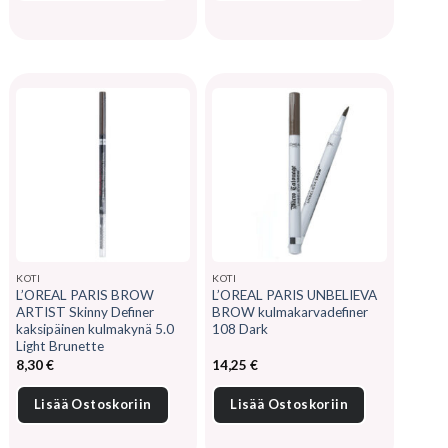
KOTI
KOTI
L’OREAL PARIS BROW
L’OREAL PARIS UNBELIEVA
ARTIST Skinny Definer
BROW kulmakarvadefiner
kaksipäinen kulmakynä 5.0
108 Dark
Light Brunette
8,30
€
14,25
€
Lisää Ostoskoriin
Lisää Ostoskoriin