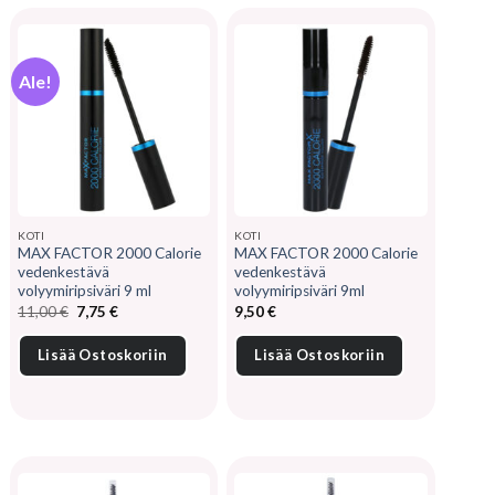
Ale!
KOTI
KOTI
MAX FACTOR 2000 Calorie
MAX FACTOR 2000 Calorie
vedenkestävä
vedenkestävä
volyymiripsiväri 9 ml
volyymiripsiväri 9ml
Alkuperäinen
Nykyinen
11,00
€
7,75
€
9,50
€
hinta
hinta
oli:
on:
11,00 €.
7,75 €.
Lisää Ostoskoriin
Lisää Ostoskoriin