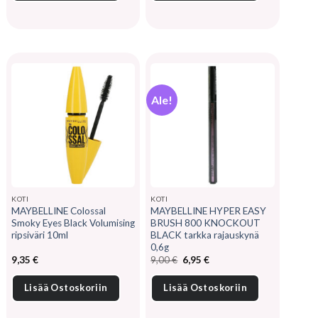
Ale!
KOTI
KOTI
MAYBELLINE Colossal
MAYBELLINE HYPER EASY
Smoky Eyes Black Volumising
BRUSH 800 KNOCKOUT
ripsiväri 10ml
BLACK tarkka rajauskynä
0,6g
Alkuperäinen
Nykyinen
9,35
€
9,00
€
6,95
€
hinta
hinta
oli:
on:
9,00 €.
6,95 €.
Lisää Ostoskoriin
Lisää Ostoskoriin