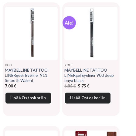
Ale!
KOTI
KOTI
MAYBELLINE TATTOO
MAYBELLINE TATTOO
LINERgeeli Eyeliner 911
LINERgel Eyeliner 900 deep
Smooth Walnut
onyx black
Alkuperäinen
Nykyinen
7,00
€
6,85
€
5,75
€
hinta
hinta
oli:
on:
6,85 €.
5,75 €.
Lisää Ostoskoriin
Lisää Ostoskoriin