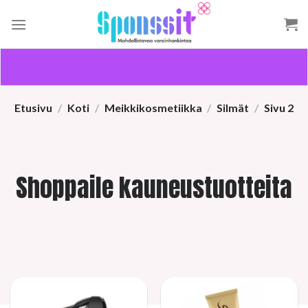
Skip
to
content
Etusivu
/
Koti
/
Meikkikosmetiikka
/
Silmät
/
Sivu 2
Shoppaile kauneustuotteita