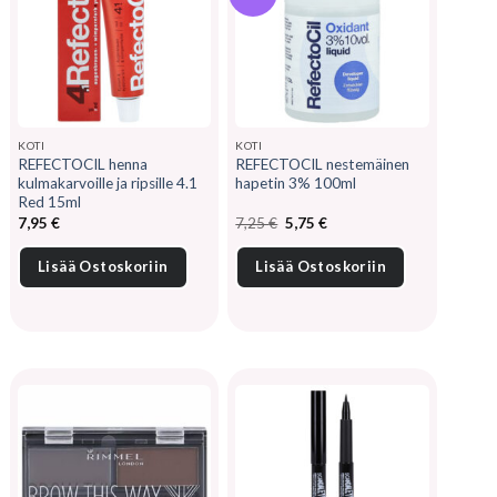
KOTI
KOTI
REFECTOCIL henna
REFECTOCIL nestemäinen
kulmakarvoille ja ripsille 4.1
hapetin 3% 100ml
Red 15ml
Alkuperäinen
Nykyinen
7,95
€
7,25
€
5,75
€
hinta
hinta
oli:
on:
7,25 €.
5,75 €.
Lisää Ostoskoriin
Lisää Ostoskoriin