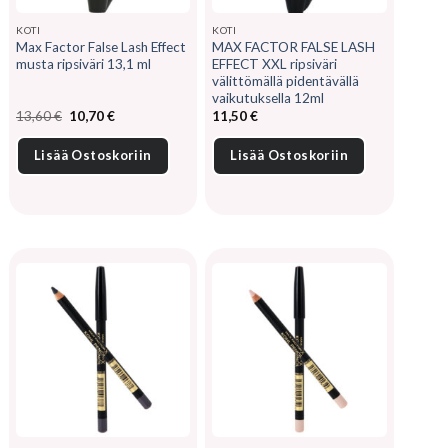
KOTI
KOTI
Max Factor False Lash Effect
MAX FACTOR FALSE LASH
musta ripsiväri 13,1 ml
EFFECT XXL ripsiväri
välittömällä pidentävällä
vaikutuksella 12ml
Alkuperäinen
Nykyinen
13,60
€
10,70
€
11,50
€
hinta
hinta
oli:
on:
13,60 €.
10,70 €.
Lisää Ostoskoriin
Lisää Ostoskoriin