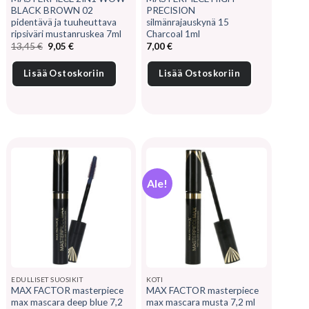
BLACK BROWN 02
PRECISION
pidentävä ja tuuheuttava
silmänrajauskynä 15
ripsiväri mustanruskea 7ml
Charcoal 1ml
Alkuperäinen
Nykyinen
13,45
€
9,05
€
7,00
€
hinta
hinta
oli:
on:
13,45 €.
9,05 €.
Lisää Ostoskoriin
Lisää Ostoskoriin
Ale!
EDULLISET SUOSIKIT
KOTI
MAX FACTOR masterpiece
MAX FACTOR masterpiece
max mascara deep blue 7,2
max mascara musta 7,2 ml