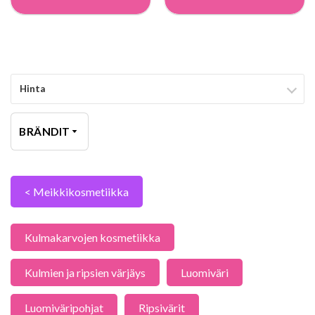
Hinta
BRÄNDIT
< Meikkikosmetiikka
Kulmakarvojen kosmetiikka
Kulmien ja ripsien värjäys
Luomiväri
Luomiväripohjat
Ripsivärit