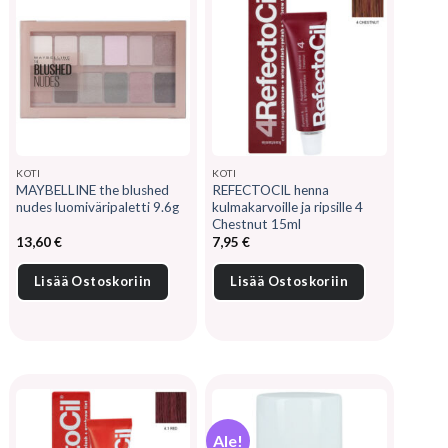
KOTI
KOTI
MAYBELLINE the blushed
REFECTOCIL henna
nudes luomiväripaletti 9.6g
kulmakarvoille ja ripsille 4
Chestnut 15ml
13,60
€
7,95
€
Lisää Ostoskoriin
Lisää Ostoskoriin
Ale!