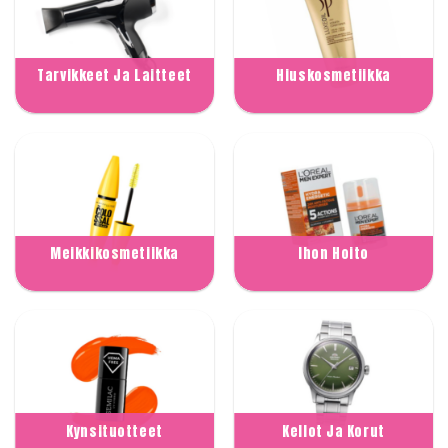
Tarvikkeet Ja Laitteet
Hiuskosmetiikka
Meikkikosmetiikka
Ihon Hoito
Kynsituotteet
Kellot Ja Korut