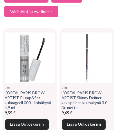
Väriliidut ja eyelinerit
KOTI
KOTI
L’OREAL PARIS BROW
L’OREAL PARIS BROW
ARTIST Plump&Set
ARTIST Skinny Definer
kulmageeli 000 Läpinäkyvä
kaksipäinen kulmakynä 3.0
4,9 ml
Brunette
9,55
€
9,65
€
Lisää Ostoskoriin
Lisää Ostoskoriin