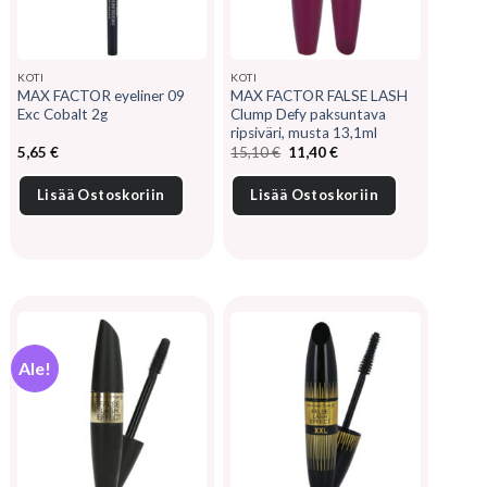
KOTI
KOTI
MAX FACTOR eyeliner 09
MAX FACTOR FALSE LASH
Exc Cobalt 2g
Clump Defy paksuntava
ripsiväri, musta 13,1ml
Alkuperäinen
Nykyinen
5,65
€
15,10
€
11,40
€
hinta
hinta
oli:
on:
15,10 €.
11,40 €.
Lisää Ostoskoriin
Lisää Ostoskoriin
Ale!