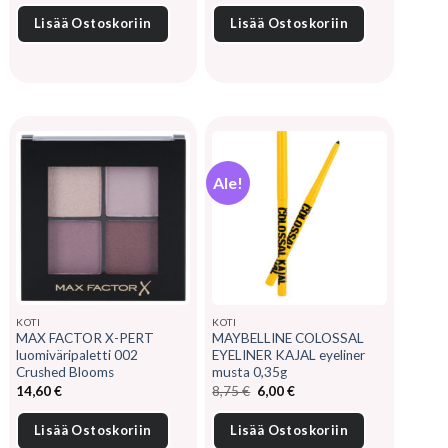
Lisää Ostoskoriin
Lisää Ostoskoriin
Ale!
KOTI
KOTI
MAX FACTOR X-PERT
MAYBELLINE COLOSSAL
luomiväripaletti 002
EYELINER KAJAL eyeliner
Crushed Blooms
musta 0,35g
Alkuperäinen
Nykyinen
14,60
€
8,75
€
6,00
€
hinta
hinta
oli:
on:
8,75 €.
6,00 €.
Lisää Ostoskoriin
Lisää Ostoskoriin