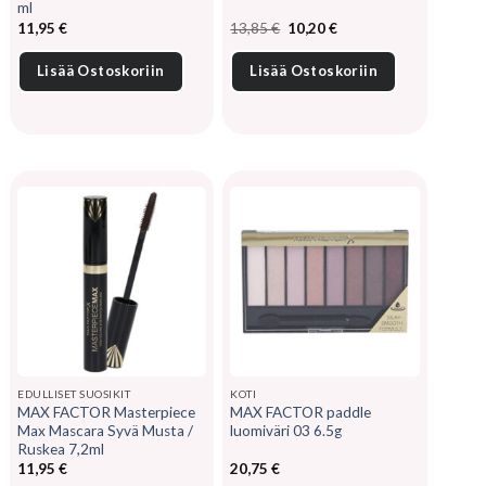
ml
Alkuperäinen
Nykyinen
11,95
€
13,85
€
10,20
€
hinta
hinta
oli:
on:
13,85 €.
10,20 €.
Lisää Ostoskoriin
Lisää Ostoskoriin
EDULLISET SUOSIKIT
KOTI
MAX FACTOR Masterpiece
MAX FACTOR paddle
Max Mascara Syvä Musta /
luomiväri 03 6.5g
Ruskea 7,2ml
11,95
€
20,75
€