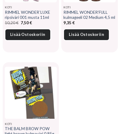
KOTI
KOTI
RIMMEL WONDER`LUXE
RIMMEL WONDER’FULL
ripsiväri 001 musta 11ml
kulmageeli 02 Medium 4,5 ml
Alkuperäinen
Nykyinen
10,20
€
7,50
€
9,35
€
hinta
hinta
oli:
on:
10,20 €.
7,50 €.
Lisää Ostoskoriin
Lisää Ostoskoriin
KOTI
THE BALM BROW POW
light brown kulmaväri 0,85g