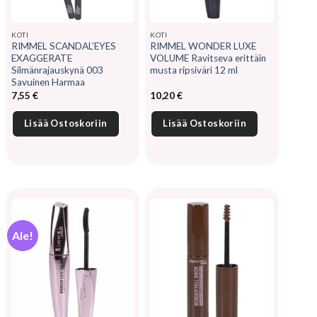
KOTI
KOTI
RIMMEL SCANDAL’EYES
RIMMEL WONDER LUXE
EXAGGERATE
VOLUME Ravitseva erittäin
Silmänrajauskynä 003
musta ripsiväri 12 ml
Savuinen Harmaa
7,55
€
10,20
€
Lisää Ostoskoriin
Lisää Ostoskoriin
Ale!